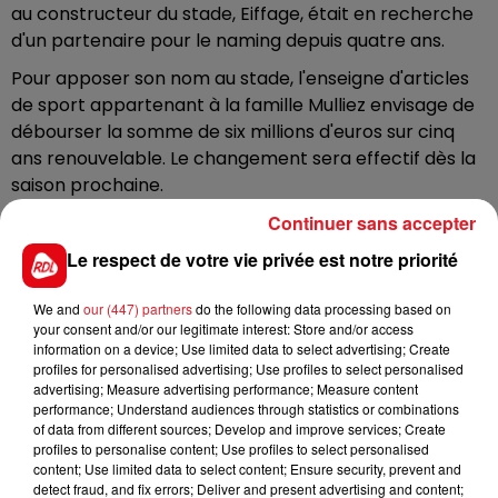
au constructeur du stade, Eiffage, était en recherche
d'un partenaire pour le naming depuis quatre ans.
Pour apposer son nom au stade, l'enseigne d'articles
de sport appartenant à la famille Mulliez envisage de
débourser la somme de six millions d'euros sur cinq
ans renouvelable. Le changement sera effectif dès la
saison prochaine.
La mention "stade Pierre-Mauroy" reste
Continuer sans accepter
Le respect de votre vie privée est notre priorité
La mention "stade Pierre-Mauroy", du nom de l'ancien
Premier ministre et maire de la ville de Lille entre 1973
We and
our (447) partners
do the following data processing based on
et 2001, restera. Elle figurera sous le nom "Decathlon
your consent and/or our legitimate interest: Store and/or access
Arena". Cette décision sera entérinée lors du prochain
information on a device; Use limited data to select advertising; Create
conseil de la MEL le 27 juin prochain.
profiles for personalised advertising; Use profiles to select personalised
advertising; Measure advertising performance; Measure content
La firme Decathlon, élue marque préférée des
performance; Understand audiences through statistics or combinations
Français, fournira aussi les ballons officiels de la Ligue 1
of data from different sources; Develop and improve services; Create
profiles to personalise content; Use profiles to select personalised
et Ligue 2,
après avoir signé un contrat jusqu'en 2027
content; Use limited data to select content; Ensure security, prevent and
avec la LFP.
detect fraud, and fix errors; Deliver and present advertising and content;