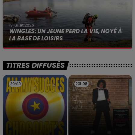
13 juillet 2026
WINGLES: UN JEUNE PERD LA VIE, NOYÉ À
LA BASE DE LOISIRS
La victime a coulé à pic
TITRES DIFFUSÉS
20h10
20h10
20h08
20h08