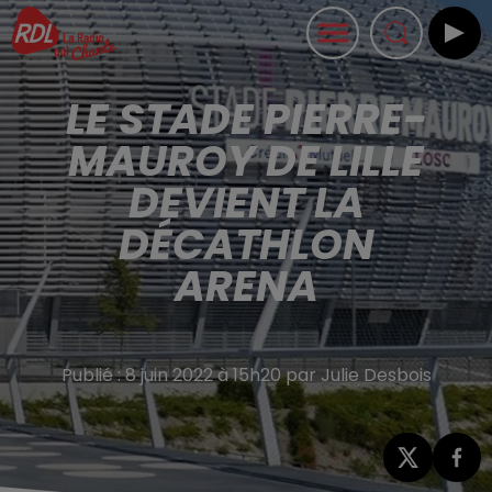
LE STADE PIERRE-
MAUROY DE LILLE
DEVIENT LA
DÉCATHLON
ARENA
Publié : 8 juin 2022 à 15h20 par Julie Desbois