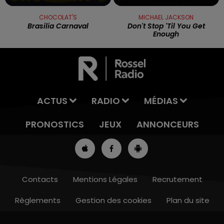
CHOCOLAT'S
MICHAEL JACKSON
Brasilia Carnaval
Don't Stop 'til You Get
Enough
ACTUS
RADIO
MÉDIAS
PRONOSTICS
JEUX
ANNONCEURS
Contacts
Mentions Légales
Recrutement
Règlements
Gestion des cookies
Plan du site
13h00 - 16h00
LES APRÈS-MIDI QUI CHANTENT