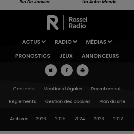
Rio De Janvier
Un Autre Monde
ACTUS
RADIO
MÉDIAS
PRONOSTICS
JEUX
ANNONCEURS
Contacts
Mentions Légales
Recrutement
Règlements
Gestion des cookies
Plan du site
13h00 - 16h00
LES APRÈS-MIDI QUI CHANTENT
Archives
2026
2025
2024
2023
2022