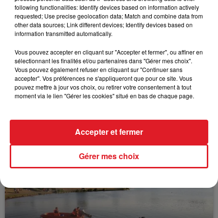
following functionalities: Identify devices based on information actively
FIL D'ACTUS
requested; Use precise geolocation data; Match and combine data from
other data sources; Link different devices; Identify devices based on
information transmitted automatically.
Vous pouvez accepter en cliquant sur "Accepter et fermer", ou affiner en
sélectionnant les finalités et/ou partenaires dans "Gérer mes choix".
Vous pouvez également refuser en cliquant sur "Continuer sans
accepter". Vos préférences ne s'appliqueront que pour ce site. Vous
pouvez mettre à jour vos choix, ou retirer votre consentement à tout
moment via le lien "Gérer les cookies" situé en bas de chaque page.
15 juillet 2026
BÉTHUNE: ENQUÊTE POUR HOMICIDE
Accepter et fermer
VOLONTAIRE EN COURS, APRÈS LA...
Selon les premiers éléments, le logement servait
Gérer mes choix
à des prostituées