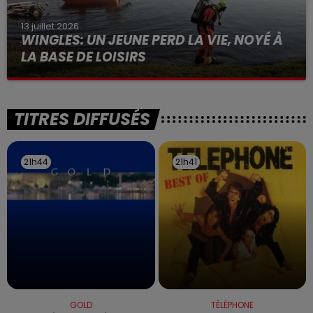
13 juillet 2026
WINGLES: UN JEUNE PERD LA VIE, NOYÉ À
LA BASE DE LOISIRS
La victime a coulé à pic
TITRES DIFFUSÉS
21h44
21h44
21h41
21h41
GOLD
TÉLÉPHONE