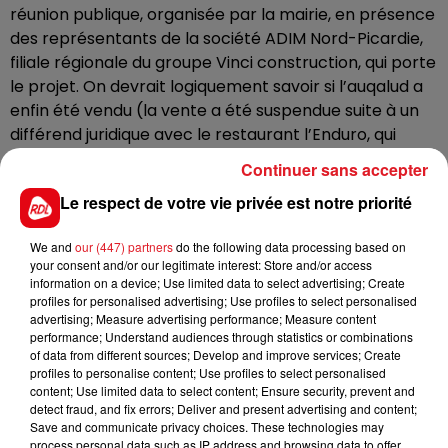
réunion publique, organisée par la mairie, en présence
des représentants de la société ADIM Nord-Picardie,
filiale régionale du groupe Vinci construction, qui porte
le projet. On devrait logiquement savoir si l’auqalud a
enfin été vendu (la vente a été suspendue suite à un
différend juridique avec le restaurant l’Enduro, qui
possède un bail commercial jusqu’en 2026)
Continuer sans accepter
Le respect de votre vie privée est notre priorité
En août 2021, une première réunion publique de
We and
our (447) partners
do the following data processing based on
présentation, en présence du promoteur, avait
your consent and/or our legitimate interest: Store and/or access
rassemblé plus de 500 personnes au palais des
information on a device; Use limited data to select advertising; Create
congrès.
profiles for personalised advertising; Use profiles to select personalised
advertising; Measure advertising performance; Measure content
performance; Understand audiences through statistics or combinations
of data from different sources; Develop and improve services; Create
Rdv ce vendredi 21 octobre, à 18h30 au Palais des
profiles to personalise content; Use profiles to select personalised
Congrès du Touquet, pour participer aux débats.
content; Use limited data to select content; Ensure security, prevent and
detect fraud, and fix errors; Deliver and present advertising and content;
Save and communicate privacy choices. These technologies may
process personal data such as IP address and browsing data to offer