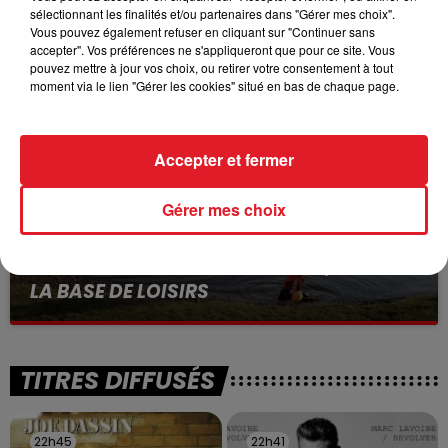
BÉTHUNE: ENQUÊTE POUR HOMICIDE
sélectionnant les finalités et/ou partenaires dans "Gérer mes choix".
Vous pouvez également refuser en cliquant sur "Continuer sans
VOLONTAIRE EN COURS, APRÈS LA...
accepter". Vos préférences ne s'appliqueront que pour ce site. Vous
Selon les premiers éléments, le logement servait
pouvez mettre à jour vos choix, ou retirer votre consentement à tout
moment via le lien "Gérer les cookies" situé en bas de chaque page.
à des prostituées
Accepter et fermer
Gérer mes choix
13 juillet 2026
WINGLES: UN JEUNE PERD LA VIE, NOYÉ À
LA BASE DE LOISIRS
La victime a coulé à pic
TITRES DIFFUSÉS
22h45
22h45
22h41
22h41