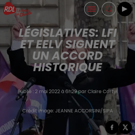
LÉGISLATIVES: LFI
ET EELV SIGNENT
UN ACCORD
HISTORIQUE
Publié : 2 mai 2022 à 6h29 par Claire Cortyl
Crédit image:
JEANNE ACCORSINI/SIPA