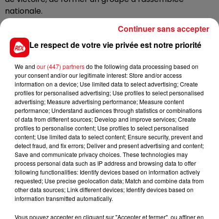
nationale.
Aucun accord pour le moment n’a encore été signé
Continuer sans accepter
avec le parti socialiste, mais les négociations se
Le respect de votre vie privée est notre priorité
poursuivent ce matin, et l'accord pourrait être acté
en début de semaine. Un accord est aussi attendu
We and
our (447) partners
do the following data processing based on
dans les prochains jours, avec le parti communiste.
your consent and/or our legitimate interest: Store and/or access
information on a device; Use limited data to select advertising; Create
profiles for personalised advertising; Use profiles to select personalised
advertising; Measure advertising performance; Measure content
performance; Understand audiences through statistics or combinations
FIL D'ACTUS
of data from different sources; Develop and improve services; Create
profiles to personalise content; Use profiles to select personalised
content; Use limited data to select content; Ensure security, prevent and
detect fraud, and fix errors; Deliver and present advertising and content;
Save and communicate privacy choices. These technologies may
process personal data such as IP address and browsing data to offer
following functionalities: Identify devices based on information actively
requested; Use precise geolocation data; Match and combine data from
other data sources; Link different devices; Identify devices based on
information transmitted automatically.
Vous pouvez accepter en cliquant sur "Accepter et fermer", ou affiner en
15 juillet 2026