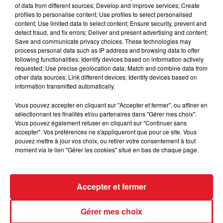
of data from different sources; Develop and improve services; Create
janvier. Les bureaux de vote seront ouverts de 8h à
profiles to personalise content; Use profiles to select personalised
18h.
content; Use limited data to select content; Ensure security, prevent and
detect fraud, and fix errors; Deliver and present advertising and content;
En juin dernier, Bertrand Petit et Auguste Évrard
Save and communicate privacy choices. These technologies may
avaient joué le duel du second tour. Le premier l’avait
process personal data such as IP address and browsing data to offer
following functionalities: Identify devices based on information actively
emporté avec 55,8 % des voix contre 44,2% pour le
requested; Use precise geolocation data; Match and combine data from
candidat du RN.
other data sources; Link different devices; Identify devices based on
information transmitted automatically.
Vous pouvez accepter en cliquant sur "Accepter et fermer", ou affiner en
sélectionnant les finalités et/ou partenaires dans "Gérer mes choix".
FIL D'ACTUS
Vous pouvez également refuser en cliquant sur "Continuer sans
accepter". Vos préférences ne s'appliqueront que pour ce site. Vous
pouvez mettre à jour vos choix, ou retirer votre consentement à tout
moment via le lien "Gérer les cookies" situé en bas de chaque page.
Accepter et fermer
Gérer mes choix
15 juillet 2026