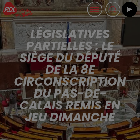
LÉGISLATIVES
PARTIELLES : LE
SIÈGE DU DÉPUTÉ
DE LA 8E
CIRCONSCRIPTION
DU PAS-DE-
CALAIS REMIS EN
JEU DIMANCHE