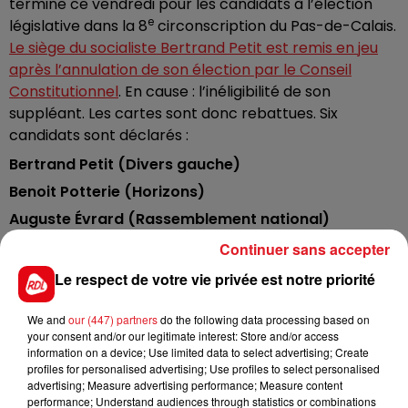
termine ce vendredi pour les candidats à l’élection
e
législative dans la 8
circonscription du Pas-de-Calais.
Le siège du socialiste Bertrand Petit est remis en jeu
après l’annulation de son élection par le Conseil
Constitutionnel
. En cause : l’inéligibilité de son
suppléant. Les cartes sont donc rebattues. Six
candidats sont déclarés :
Bertrand Petit (Divers gauche)
Benoit Potterie (Horizons)
Auguste Évrard (Rassemblement national)
Lucas Roseuw (Les Républicains)
Continuer sans accepter
Étienne Zannis (Lutte ouvrière)
Le respect de votre vie privée est notre priorité
Aude Mayaud (Reconquête)
We and
our (447) partners
do the following data processing based on
your consent and/or our legitimate interest: Store and/or access
Les électeurs des cantons de Saint-Omer, Aire-sur-
information on a device; Use limited data to select advertising; Create
la-Lys, Fauquembergues et Norrent-Fontes sont
profiles for personalised advertising; Use profiles to select personalised
appelés aux urnes dimanche pour cette législative
advertising; Measure advertising performance; Measure content
performance; Understand audiences through statistics or combinations
partielle. Un éventuel second tour se tiendra le 29