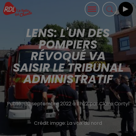
LENS: L'UN DES
POMPIERS
RÉVOQUÉ VA
SAISIR LE TRIBUNAL
ADMINISTRATIF
Publié : 30 septembre 2022 à 11h22 par Claire Cortyl
Crédit image:
La voix du nord