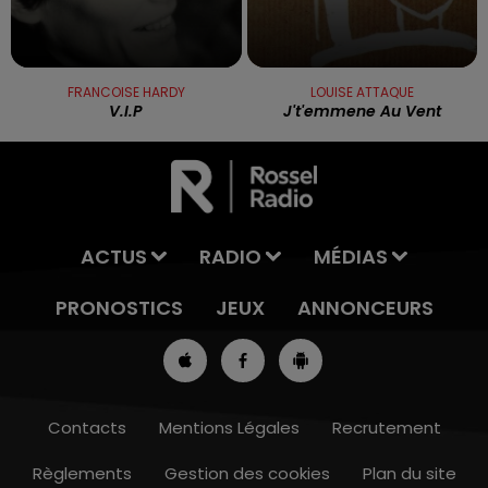
FRANCOISE HARDY
LOUISE ATTAQUE
V.i.p
J't'emmene Au Vent
ACTUS
RADIO
MÉDIAS
PRONOSTICS
JEUX
ANNONCEURS
Contacts
Mentions Légales
Recrutement
Règlements
Gestion des cookies
Plan du site
7h00 - 10h00