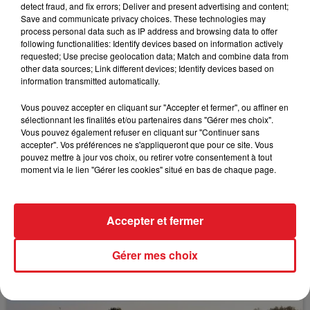
detect fraud, and fix errors; Deliver and present advertising and content;
emploi et osn salaire, c'est "laver son honneur",
Save and communicate privacy choices. These technologies may
davantage de réintégrer une caserne de pompiers.
process personal data such as IP address and browsing data to offer
following functionalities: Identify devices based on information actively
requested; Use precise geolocation data; Match and combine data from
other data sources; Link different devices; Identify devices based on
information transmitted automatically.
FIL D'ACTUS
Vous pouvez accepter en cliquant sur "Accepter et fermer", ou affiner en
sélectionnant les finalités et/ou partenaires dans "Gérer mes choix".
Vous pouvez également refuser en cliquant sur "Continuer sans
accepter". Vos préférences ne s'appliqueront que pour ce site. Vous
pouvez mettre à jour vos choix, ou retirer votre consentement à tout
moment via le lien "Gérer les cookies" situé en bas de chaque page.
Accepter et fermer
15 juillet 2026
BÉTHUNE: ENQUÊTE POUR HOMICIDE
Gérer mes choix
VOLONTAIRE EN COURS, APRÈS LA...
Selon les premiers éléments, le logement servait
à des prostituées