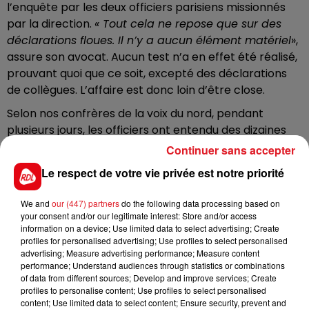
l’enquête par les deux officiers parisiens missionnés
par la direction.
« Tout cela ne repose que sur des
déclarations floues. Il n’y a aucun élément matériel
»,
assure son avocat. Aucun test n’a en effet été réalisé,
prouvant quoi que ce soit, excepté des déclarations
de collègues. L’affaire est donc loin d’être close.
Selon nos confrères de la voix du nord, pendant
plusieurs jours, les officiers ont entendu des dizaines
de pompiers lensois, suite à la découverte de quelques
Continuer sans accepter
grammes de stupéfiants dans la caserne. «
Ils ne se
Le respect de votre vie privée est notre priorité
sont basés que sur des témoignages du style :
"Ce
soir-là, il titubait"," Un jour ça sentait le cannabis dans
We and
our (447) partners
do the following data processing based on
le couloir…"
Il n’y a eu aucun test positif, aucune
your consent and/or our legitimate interest: Store and/or access
saisie sur mon client, rien de concret.
» Selon l’avocat,
information on a device; Use limited data to select advertising; Create
profiles for personalised advertising; Use profiles to select personalised
le sapeur-pompier artésien aurait même subi «
des
advertising; Measure advertising performance; Measure content
règlements de comptes
» de la part de plusieurs
performance; Understand audiences through statistics or combinations
agents avec lesquels le courant ne passait pas...
of data from different sources; Develop and improve services; Create
profiles to personalise content; Use profiles to select personalised
Ce que veut l'homme, qui a aujourd'hui perdu son
content; Use limited data to select content; Ensure security, prevent and