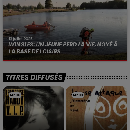
13 juillet 2026
WINGLES: UN JEUNE PERD LA VIE, NOYÉ À
LA BASE DE LOISIRS
La victime a coulé à pic
TITRES DIFFUSÉS
14h06
14h06
14h03
14h03