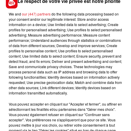
Le respect de votre vie privée est notre priorité
We and
our (447) partners
do the following data processing based on
your consent and/or our legitimate interest: Store and/or access
FIL D'ACTUS
information on a device; Use limited data to select advertising; Create
profiles for personalised advertising; Use profiles to select personalised
advertising; Measure advertising performance; Measure content
performance; Understand audiences through statistics or combinations
of data from different sources; Develop and improve services; Create
profiles to personalise content; Use profiles to select personalised
content; Use limited data to select content; Ensure security, prevent and
detect fraud, and fix errors; Deliver and present advertising and content;
Save and communicate privacy choices. These technologies may
process personal data such as IP address and browsing data to offer
following functionalities: Identify devices based on information actively
requested; Use precise geolocation data; Match and combine data from
15 juillet 2026
other data sources; Link different devices; Identify devices based on
BÉTHUNE: ENQUÊTE POUR HOMICIDE
information transmitted automatically.
VOLONTAIRE EN COURS, APRÈS LA...
Selon les premiers éléments, le logement servait
Vous pouvez accepter en cliquant sur "Accepter et fermer", ou affiner en
sélectionnant les finalités et/ou partenaires dans "Gérer mes choix".
à des prostituées
Vous pouvez également refuser en cliquant sur "Continuer sans
accepter". Vos préférences ne s'appliqueront que pour ce site. Vous
pouvez mettre à jour vos choix, ou retirer votre consentement à tout
moment via le lien "Gérer les cookies" situé en bas de chaque page.