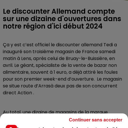
Le discounter Allemand compte
sur une dizaine d'ouvertures dans
notre région d'ici début 2024
Ça y est c’est officiel le discounter allemand Tedi a
inauguré son troisième magasin de France samedi
matin à Lens, après celui de Bruay-le-Buissière, en
avril. Le géant, spécialiste de la vente de bazar non
alimentaire, souvent à 1 euro, a déjà attiré les foules
pour son premier week-end d’ouverture. Le magasin
se situe route d’Arrasà deux pas de son concurrent
direct Action .
Au total, une dizaine de magasins de la marque
devraient voir le jour dans le nord et l’ouest de la
Continuer sans accepter
France d’ici 2024.