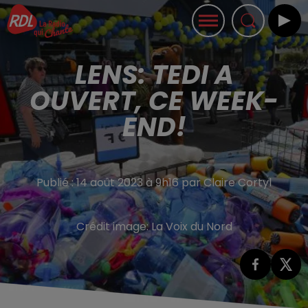
LENS: TEDI A
OUVERT, CE WEEK-
END!
Publié : 14 août 2023 à 9h16 par Claire Cortyl
Crédit image:
La Voix du Nord