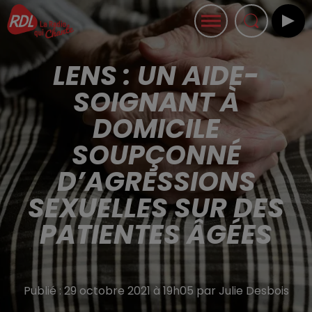
LENS : UN AIDE-
SOIGNANT À
DOMICILE
SOUPÇONNÉ
D’AGRESSIONS
SEXUELLES SUR DES
PATIENTES ÂGÉES
Publié : 29 octobre 2021 à 19h05 par Julie Desbois