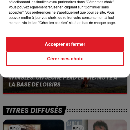
sélectionnant les finalités et/ou partenaires dans "Gérer mes choix".
BÉTHUNE: ENQUÊTE POUR HOMICIDE
Vous pouvez également refuser en cliquant sur "Continuer sans
VOLONTAIRE EN COURS, APRÈS LA...
accepter". Vos préférences ne s'appliqueront que pour ce site. Vous
pouvez mettre à jour vos choix, ou retirer votre consentement à tout
Selon les premiers éléments, le logement servait
moment via le lien "Gérer les cookies" situé en bas de chaque page.
à des prostituées
Accepter et fermer
Gérer mes choix
13 juillet 2026
WINGLES: UN JEUNE PERD LA VIE, NOYÉ À
LA BASE DE LOISIRS
La victime a coulé à pic
TITRES DIFFUSÉS
16h27
16h27
16h23
16h23