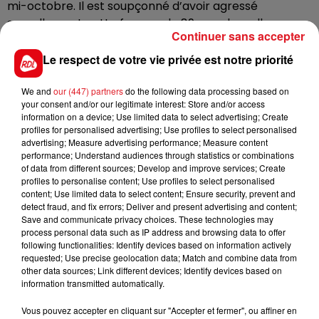
mi-octobre. Il est soupçonné d’avoir agressé
sexuellement cette femme de 89 ans chez elle,
Continuer sans accepter
pendant la toilette. Une autre dame, habitante de
Sallaumines, s’est manifestée auprès de la police
Le respect de votre vie privée est notre priorité
contre le même homme. L’homme a été suspendu de
ses fonctions, placé en garde à vue. Il a été relâché en
We and
our (447) partners
do the following data processing based on
your consent and/or our legitimate interest: Store and/or access
attendant les suites de l’enquête.
information on a device; Use limited data to select advertising; Create
profiles for personalised advertising; Use profiles to select personalised
advertising; Measure advertising performance; Measure content
performance; Understand audiences through statistics or combinations
of data from different sources; Develop and improve services; Create
FIL D'ACTUS
profiles to personalise content; Use profiles to select personalised
content; Use limited data to select content; Ensure security, prevent and
detect fraud, and fix errors; Deliver and present advertising and content;
Save and communicate privacy choices. These technologies may
process personal data such as IP address and browsing data to offer
following functionalities: Identify devices based on information actively
requested; Use precise geolocation data; Match and combine data from
other data sources; Link different devices; Identify devices based on
information transmitted automatically.
Vous pouvez accepter en cliquant sur "Accepter et fermer", ou affiner en
15 juillet 2026