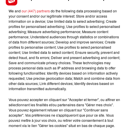
We and
our (447) partners
do the following data processing based on
your consent and/or our legitimate interest: Store and/or access
FIL D'ACTUS
information on a device; Use limited data to select advertising; Create
profiles for personalised advertising; Use profiles to select personalised
advertising; Measure advertising performance; Measure content
performance; Understand audiences through statistics or combinations
of data from different sources; Develop and improve services; Create
profiles to personalise content; Use profiles to select personalised
content; Use limited data to select content; Ensure security, prevent and
detect fraud, and fix errors; Deliver and present advertising and content;
Save and communicate privacy choices. These technologies may
process personal data such as IP address and browsing data to offer
following functionalities: Identify devices based on information actively
15 juillet 2026
requested; Use precise geolocation data; Match and combine data from
BÉTHUNE: ENQUÊTE POUR HOMICIDE
other data sources; Link different devices; Identify devices based on
VOLONTAIRE EN COURS, APRÈS LA...
information transmitted automatically.
Selon les premiers éléments, le logement servait
Vous pouvez accepter en cliquant sur "Accepter et fermer", ou affiner en
à des prostituées
sélectionnant les finalités et/ou partenaires dans "Gérer mes choix".
Vous pouvez également refuser en cliquant sur "Continuer sans
accepter". Vos préférences ne s'appliqueront que pour ce site. Vous
pouvez mettre à jour vos choix, ou retirer votre consentement à tout
moment via le lien "Gérer les cookies" situé en bas de chaque page.