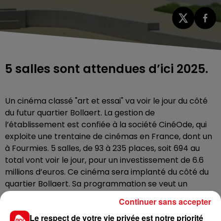
5 salles sont attendues d’ici 2025.
Un cinéma classé "art et essai" va voir le jour du côté
du futur quartier Bollaert. La gestion de
l’établissement est confiée à la société CinéOde, qui
exploite une trentaine de cinémas en France, dont un
à Fourmies. 5 salles, de 93 à 235 places, soit 694 au
total vont voir le jour, pour un investissement de 6.6
millions d’euros. Ce cinéma sera implanté du côté du
quartier Bollaert. Sa programmation se veut un
combiné d’art et d’essai et de longs-métrages
Continuer sans accepter
généralistes.
Le respect de votre vie privée est notre priorité