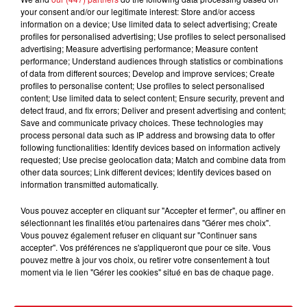
your consent and/or our legitimate interest: Store and/or access
information on a device; Use limited data to select advertising; Create
profiles for personalised advertising; Use profiles to select personalised
advertising; Measure advertising performance; Measure content
performance; Understand audiences through statistics or combinations
of data from different sources; Develop and improve services; Create
profiles to personalise content; Use profiles to select personalised
content; Use limited data to select content; Ensure security, prevent and
detect fraud, and fix errors; Deliver and present advertising and content;
Save and communicate privacy choices. These technologies may
15 juillet 2026
process personal data such as IP address and browsing data to offer
BÉTHUNE: ENQUÊTE POUR HOMICIDE
following functionalities: Identify devices based on information actively
VOLONTAIRE EN COURS, APRÈS LA...
requested; Use precise geolocation data; Match and combine data from
other data sources; Link different devices; Identify devices based on
Selon les premiers éléments, le logement servait
information transmitted automatically.
à des prostituées
Vous pouvez accepter en cliquant sur "Accepter et fermer", ou affiner en
sélectionnant les finalités et/ou partenaires dans "Gérer mes choix".
Vous pouvez également refuser en cliquant sur "Continuer sans
accepter". Vos préférences ne s'appliqueront que pour ce site. Vous
pouvez mettre à jour vos choix, ou retirer votre consentement à tout
moment via le lien "Gérer les cookies" situé en bas de chaque page.
13 juillet 2026