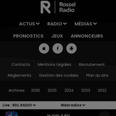
ACTUS
RADIO
MÉDIAS
PRONOSTICS
JEUX
ANNONCEURS
Contacts
Mentions Légales
Recrutement
Règlements
Gestion des cookies
Plan du site
13h00 - 16h00
LES APRÈS-MIDI QUI CHANTENT
Archives
2026
2025
2024
2023
2022
Live :
RDL RADIO
Webradios
Je Vais A Rio