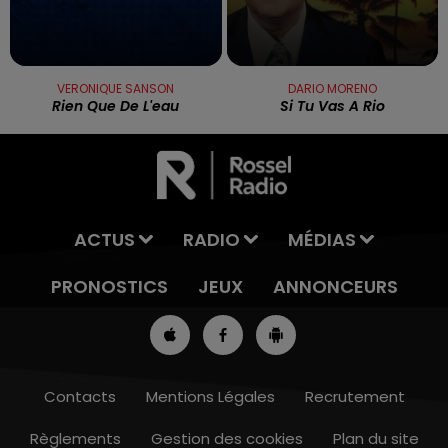
VERONIQUE SANSON
DARIO MORENO
Rien Que De L'eau
Si Tu Vas A Rio
ACTUS
RADIO
MÉDIAS
PRONOSTICS
JEUX
ANNONCEURS
Contacts
Mentions Légales
Recrutement
Règlements
Gestion des cookies
Plan du site
13h00 - 16h00