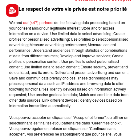
6e étape, dimanche 21 mai : Avion > Dunkerque - 182
Le respect de votre vie privée est notre priorité
km
We and
our (447) partners
do the following data processing based on
Circulation et stationnement perturbés
your consent and/or our legitimate interest: Store and/or access
information on a device; Use limited data to select advertising; Create
profiles for personalised advertising; Use profiles to select personalised
Attention, la circulation sera perturbée avant et
advertising; Measure advertising performance; Measure content
pendant le passage des coureurs. Comme le
performance; Understand audiences through statistics or combinations
rappellent nos confrères de
La Voix du Nord
, le
of data from different sources; Develop and improve services; Create
profiles to personalise content; Use profiles to select personalised
stationnement sera interdit dès ce lundi soir 20h dans
content; Use limited data to select content; Ensure security, prevent and
un certain nombre de rues.
detect fraud, and fix errors; Deliver and present advertising and content;
Save and communicate privacy choices. These technologies may
process personal data such as IP address and browsing data to offer
A Saint-Omer
, cela concerne la D 213 (rue de Saint-
following functionalities: Identify devices based on information actively
Omer), la D 928 (route de Saint-Momelin), le quai du
requested; Use precise geolocation data; Match and combine data from
Haut-Pont, la place Pierre-Dupont, la rue de Belfort, le
other data sources; Link different devices; Identify devices based on
information transmitted automatically.
boulevard de Strasbourg, le boulevard Pierre-Guillain,
le boulevard Vauban et la rue de Longueville. L’avenue
Vous pouvez accepter en cliquant sur "Accepter et fermer", ou affiner en
Clemenceau et la route de Wisques seront
sélectionnant les finalités et/ou partenaires dans "Gérer mes choix".
concernées à Longuenesse.
Vous pouvez également refuser en cliquant sur "Continuer sans
accepter". Vos préférences ne s'appliqueront que pour ce site. Vous