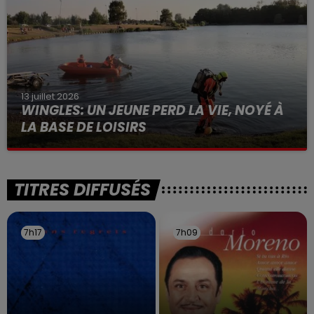
13 juillet 2026
WINGLES: UN JEUNE PERD LA VIE, NOYÉ À
LA BASE DE LOISIRS
La victime a coulé à pic
TITRES DIFFUSÉS
7h17
7h17
7h09
7h09