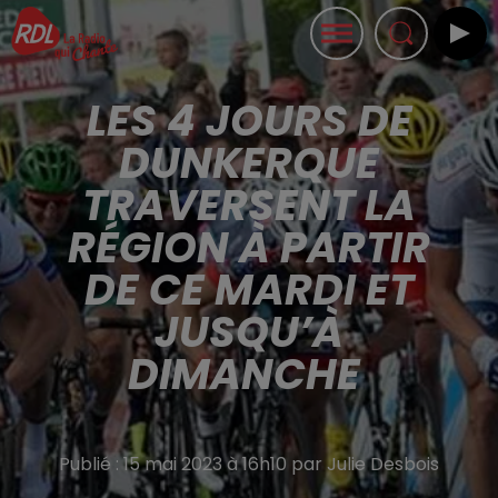
LES 4 JOURS DE
DUNKERQUE
TRAVERSENT LA
RÉGION À PARTIR
DE CE MARDI ET
JUSQU’À
DIMANCHE
Publié : 15 mai 2023 à 16h10 par Julie Desbois