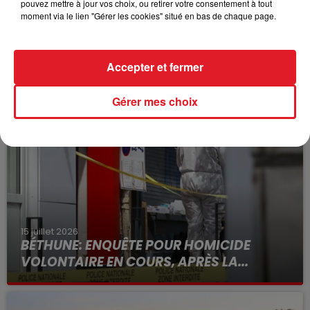
pouvez mettre à jour vos choix, ou retirer votre consentement à tout
Ce mardi, la circulation et l’accès à ces rues seront
moment via le lien "Gérer les cookies" situé en bas de chaque page.
interdits à partir de 11h jusqu’à environ 14 h.
Accepter et fermer
FIL D'ACTUS
Gérer mes choix
15 juillet 2026
BÉTHUNE: ENQUÊTE POUR HOMICIDE
VOLONTAIRE EN COURS, APRÈS LA...
Selon les premiers éléments, le logement servait
à des prostituées