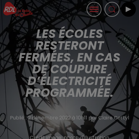
LES ÉCOLES
RESTERONT
FERMÉES, EN CAS
DE COUPURE
D’ÉLECTRICITÉ
PROGRAMMÉE.
Publié : 2 décembre 2022 à 10h11 par Claire Cortyl
Crédit image:
photo d'illustration