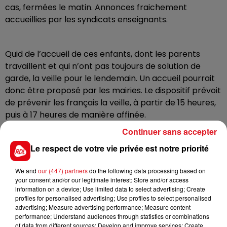
cas, fermées le matin. Annonces fraichement
accueillies par les syndicats enseignants.
Quid de l’accueil de ces enfants, dont les parents
travaillent et qui n’ont pas toujours de solution de
garde, la veille pour le lendemain. Un accueil pourrait
donc être proposé par les mairies. Le dispositif prévoit
de prévenir les français la veille, à partir de 15 heures,
puis à 17 heures de manière affinée.
Continuer sans accepter
Le respect de votre vie privée est notre priorité
Mais ces coupures n’auront pas lieu, si chacun fait un
effort, et si tout le monde n’allume pas sa plaque de
We and
our (447) partners
do the following data processing based on
cuisson à 19 heures, assure le gouvernement. Les
your consent and/or our legitimate interest: Store and/or access
transports pourraient également être impactés, mais
information on a device; Use limited data to select advertising; Create
pas les sites critiques.
profiles for personalised advertising; Use profiles to select personalised
advertising; Measure advertising performance; Measure content
performance; Understand audiences through statistics or combinations
of data from different sources; Develop and improve services; Create