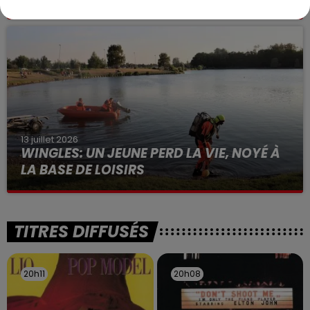
Selon les premiers éléments, le logement servait
à des prostituées
13 juillet 2026
WINGLES: UN JEUNE PERD LA VIE, NOYÉ À
LA BASE DE LOISIRS
La victime a coulé à pic
TITRES DIFFUSÉS
20h11
20h11
20h08
20h08