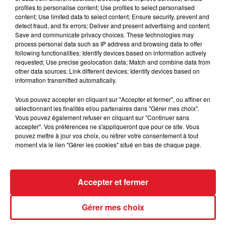
En cause, un niveau de production d’électricité au plus
profiles to personalise content; Use profiles to select personalised
bas, lié à l’indisponibilité de la moitié du parc nucléaire
content; Use limited data to select content; Ensure security, prevent and
detect fraud, and fix errors; Deliver and present advertising and content;
français, et la guerre en Ukraine, qui a pénalisé
Save and communicate privacy choices. These technologies may
l’approvisionnement en gaz en Europe, à partir duquel
process personal data such as IP address and browsing data to offer
certains de nos voisins produisent de l’électricité.
following functionalities: Identify devices based on information actively
requested; Use precise geolocation data; Match and combine data from
other data sources; Link different devices; Identify devices based on
information transmitted automatically.
FIL D'ACTUS
Vous pouvez accepter en cliquant sur "Accepter et fermer", ou affiner en
sélectionnant les finalités et/ou partenaires dans "Gérer mes choix".
Vous pouvez également refuser en cliquant sur "Continuer sans
accepter". Vos préférences ne s'appliqueront que pour ce site. Vous
pouvez mettre à jour vos choix, ou retirer votre consentement à tout
moment via le lien "Gérer les cookies" situé en bas de chaque page.
Accepter et fermer
15 juillet 2026
Gérer mes choix
BÉTHUNE: ENQUÊTE POUR HOMICIDE
VOLONTAIRE EN COURS, APRÈS LA...