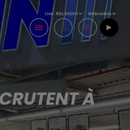
Live :
RDL RADIO
Webradios
ECRUTENT À