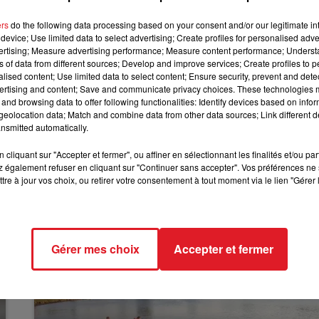
d’un Job Day au sein de l’antenne régionale de l’ANAF
11h00 - 12h00
SUR UN AIR D'ACCORDÉON
située au 18 Rue du Gard à Lens, mais aussi le 9
ers
do the following data processing based on your consent and/or our legitimate int
device; Use limited data to select advertising; Create profiles for personalised adver
 Chaussée Denis Papin »
, écrit l’enseigne dans un
vertising; Measure advertising performance; Measure content performance; Unders
ns of data from different sources; Develop and improve services; Create profiles to 
alised content; Use limited data to select content; Ensure security, prevent and detect
responsables adjoints pour les magasins de la métropole 
ertising and content; Save and communicate privacy choices. These technologies
novembre, de 8h30 à 9h30, au magasin de Tourcoing.
and browsing data to offer following functionalities: Identify devices based on infor
eolocation data; Match and combine data from other data sources; Link different de
rivilégier la méthode de recrutement par simulation, qui s
nsmitted automatically.
l’expérience ou le diplôme.
cliquant sur "Accepter et fermer", ou affiner en sélectionnant les finalités et/ou pa
 également refuser en cliquant sur "Continuer sans accepter". Vos préférences ne 
tre à jour vos choix, ou retirer votre consentement à tout moment via le lien "Gérer 
Gérer mes choix
Accepter et fermer