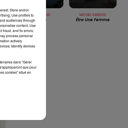
8h00 - 10h00
RDL WEEK-END
erest: Store and/or
GIPSY KINGS
MICHEL SARDOU
tising; Use profiles to
Volare
Être Une Femme
tand audiences through
personalise content; Use
 fraud, and fix errors;
de
 may process personal
mation actively
vices; Identify devices
e
rtenaires dans "Gérer
s'appliqueront que pour
les cookies" situé en