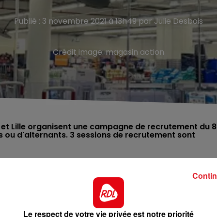
Publié : 3 novembre 2021 à 13h49 par Julie Desbois
Crédit image:
magasin action
et Lille organisent une campagne de recrutement du 8
 ou d'alternants. 3 sessions de recrutement sont
France, à Courrières (62), la chaîne discount grandit sur 
Contin
ecrute pour ses magasins du Nord et du Pas-de-Calais. Une
ropole lilloise et l’agglomération Lens-Liévin.
« Les jeun
Le respect de votre vie privée est notre priorité