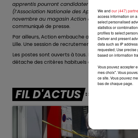
apprentis pourront candidater le 8 novembre lors 
8h00 - 10h00
RDL WEEK-END
(l’Association Nationale des Apprentis de France) 
We and
our (447) partn
access information on a 
novembre au magasin Action de Tourcoing, au 311
select personalised ad
communiqué de presse.
statistics or combinatio
profiles to select person
Par ailleurs, Action embauche aussi une dizaine de 
Deliver and present adv
Lille. Une session de recrutement est prévue le 10 
data such as IP address 
requested; Use precise g
Les postes sont ouverts à tous. L’enseigne indique p
based on information tra
détache des critères habituels de recrutement par 
Vous pouvez accepter en 
mes choix". Vous pouvez
ce site. Vous pouvez met
bas de chaque page.
FIL D'ACTUS