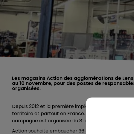
Les magasins Action des agglomérations de Lens 
au 10 novembre, pour des postes de responsables
organisées.
Depuis 2012 et la première implantation d’Action en 
territoire et partout en France. Ainsi, l’enseigne r
campagne est organisée du 8 au 10 novembre.
Action souhaite embaucher 36 alternants dans la mét