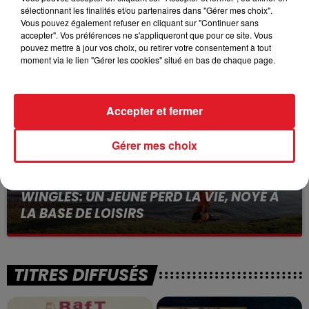
15 juillet 2026
sélectionnant les finalités et/ou partenaires dans "Gérer mes choix".
BÉTHUNE: ENQUÊTE POUR HOMICIDE
Vous pouvez également refuser en cliquant sur "Continuer sans
accepter". Vos préférences ne s'appliqueront que pour ce site. Vous
VOLONTAIRE EN COURS, APRÈS LA...
pouvez mettre à jour vos choix, ou retirer votre consentement à tout
Selon les premiers éléments, le logement servait
moment via le lien "Gérer les cookies" situé en bas de chaque page.
à des prostituées
Accepter et fermer
Gérer mes choix
13 juillet 2026
WINGLES: UN JEUNE PERD LA VIE, NOYÉ À
LA BASE DE LOISIRS
La victime a coulé à pic
TITRES DIFFUSÉS