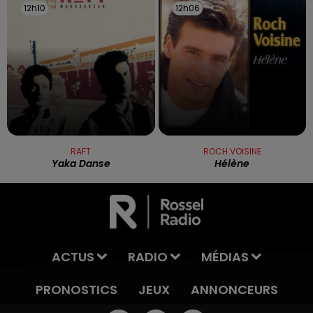
12h10
12h10
12h06
12h06
RAFT
ROCH VOISINE
Yaka Danse
Hélène
ACTUS
RADIO
MÉDIAS
PRONOSTICS
JEUX
ANNONCEURS