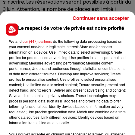
s’inscrire. Les réservations seront possibles à partir du
3 juin. Attention, le nombre de places est limité !
Continuer sans accepter
L’occasion de profiter du sable à moindre coût,
notamment pour les personnes non-véhiculées ou qui
Le respect de votre vie privée est notre priorité
n’ont pas la chance de partir en vacances.
We and
our (447) partners
do the following data processing based on
Renseignements sur le site du Département :
your consent and/or our legitimate interest: Store and/or access
pasdecalais.fr.
information on a device; Use limited data to select advertising; Create
profiles for personalised advertising; Use profiles to select personalised
advertising; Measure advertising performance; Measure content
performance; Understand audiences through statistics or combinations
of data from different sources; Develop and improve services; Create
FIL D'ACTUS
profiles to personalise content; Use profiles to select personalised
content; Use limited data to select content; Ensure security, prevent and
detect fraud, and fix errors; Deliver and present advertising and content;
Save and communicate privacy choices. These technologies may
process personal data such as IP address and browsing data to offer
following functionalities: Identify devices based on information actively
requested; Use precise geolocation data; Match and combine data from
other data sources; Link different devices; Identify devices based on
information transmitted automatically.
Vous pouvez accepter en cliquant sur "Accepter et fermer", ou affiner en