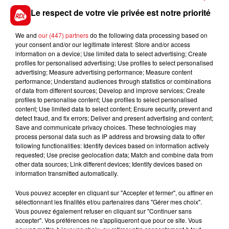
sera également permis de consommer dans les
Le respect de votre vie privée est notre priorité
stades, cinémas et transports.
We and
our (447) partners
do the following data processing based on
your consent and/or our legitimate interest: Store and/or access
information on a device; Use limited data to select advertising; Create
profiles for personalised advertising; Use profiles to select personalised
FIL D'ACTUS
advertising; Measure advertising performance; Measure content
performance; Understand audiences through statistics or combinations
of data from different sources; Develop and improve services; Create
profiles to personalise content; Use profiles to select personalised
content; Use limited data to select content; Ensure security, prevent and
detect fraud, and fix errors; Deliver and present advertising and content;
Save and communicate privacy choices. These technologies may
process personal data such as IP address and browsing data to offer
following functionalities: Identify devices based on information actively
requested; Use precise geolocation data; Match and combine data from
other data sources; Link different devices; Identify devices based on
15 juillet 2026
information transmitted automatically.
BÉTHUNE: ENQUÊTE POUR HOMICIDE
VOLONTAIRE EN COURS, APRÈS LA...
Vous pouvez accepter en cliquant sur "Accepter et fermer", ou affiner en
Selon les premiers éléments, le logement servait
sélectionnant les finalités et/ou partenaires dans "Gérer mes choix".
Vous pouvez également refuser en cliquant sur "Continuer sans
à des prostituées
accepter". Vos préférences ne s'appliqueront que pour ce site. Vous