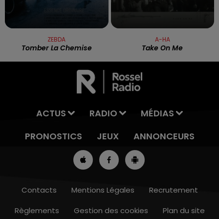
ZEBDA
A-HA
Tomber La Chemise
Take On Me
ACTUS
RADIO
MÉDIAS
PRONOSTICS
JEUX
ANNONCEURS
Contacts
Mentions Légales
Recrutement
Règlements
Gestion des cookies
Plan du site
13h00 - 16h00