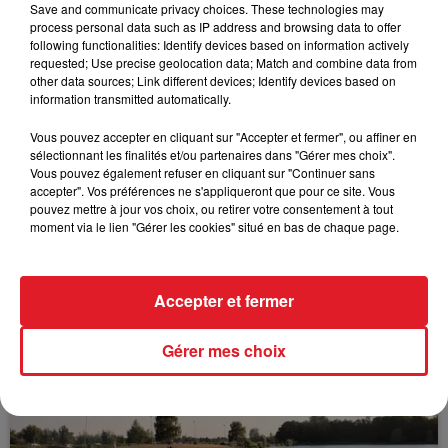
Save and communicate privacy choices. These technologies may
process personal data such as IP address and browsing data to offer
following functionalities: Identify devices based on information actively
requested; Use precise geolocation data; Match and combine data from
other data sources; Link different devices; Identify devices based on
FIL D'ACTUS
information transmitted automatically.
Vous pouvez accepter en cliquant sur "Accepter et fermer", ou affiner en
sélectionnant les finalités et/ou partenaires dans "Gérer mes choix".
Vous pouvez également refuser en cliquant sur "Continuer sans
accepter". Vos préférences ne s'appliqueront que pour ce site. Vous
pouvez mettre à jour vos choix, ou retirer votre consentement à tout
moment via le lien "Gérer les cookies" situé en bas de chaque page.
15 juillet 2026
Accepter et fermer
BÉTHUNE: ENQUÊTE POUR HOMICIDE
VOLONTAIRE EN COURS, APRÈS LA...
Gérer mes choix
Selon les premiers éléments, le logement servait
à des prostituées