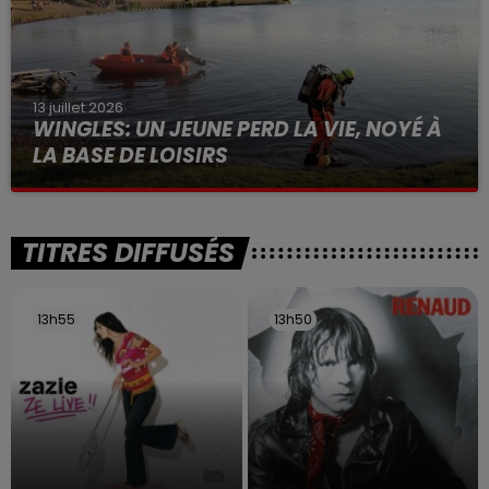
13 juillet 2026
WINGLES: UN JEUNE PERD LA VIE, NOYÉ À
LA BASE DE LOISIRS
La victime a coulé à pic
TITRES DIFFUSÉS
13h55
13h55
13h50
13h50