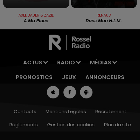
AXEL BAUER & ZAZIE
RENAUD
A Ma Place
Dans Mon H.l.m.
ACTUS
RADIO
MÉDIAS
PRONOSTICS
JEUX
ANNONCEURS
Contacts
Mentions Légales
Recrutement
Règlements
Gestion des cookies
Plan du site
8h00 - 10h00
RDL WEEK-END