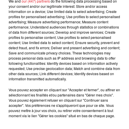
EN DIRECT DES PISTES :
We and
our (447) partners
do the following data processing based on
your consent and/or our legitimate interest: Store and/or access
information on a device; Use limited data to select advertising; Create
profiles for personalised advertising; Use profiles to select personalised
advertising; Measure advertising performance; Measure content
performance; Understand audiences through statistics or combinations
of data from different sources; Develop and improve services; Create
FILS D'ACTUS
profiles to personalise content; Use profiles to select personalised
content; Use limited data to select content; Ensure security, prevent and
detect fraud, and fix errors; Deliver and present advertising and content;
Save and communicate privacy choices. These technologies may
process personal data such as IP address and browsing data to offer
following functionalities: Identify devices based on information actively
requested; Use precise geolocation data; Match and combine data from
other data sources; Link different devices; Identify devices based on
information transmitted automatically.
Vous pouvez accepter en cliquant sur "Accepter et fermer", ou affiner en
15 juillet 2026
sélectionnant les finalités et/ou partenaires dans "Gérer mes choix".
BÉTHUNE: ENQUÊTE POUR HOMICIDE
Vous pouvez également refuser en cliquant sur "Continuer sans
VOLONTAIRE EN COURS, APRÈS LA...
accepter". Vos préférences ne s'appliqueront que pour ce site. Vous
pouvez mettre à jour vos choix, ou retirer votre consentement à tout
Selon les premiers éléments, le logement servait
moment via le lien "Gérer les cookies" situé en bas de chaque page.
à des prostituées