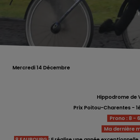
Mercredi 14 Décembre
Hippodrome de V
Prix Poitou-Charentes - 1
Prono : 8 - 6 
Ma dernière m
8 FAUBOURG
: Il réalise une année exceptionnell