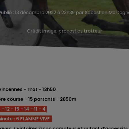
Publié : 13 décembre 2022 à 23h39 par Sébastien Mortagn
Crédit image:
pronostics trotteur
incennes - Trot
- 13h50
ére
course - 15
partants - 2850m
- 12 - 15 - 14 - 11 - 4
inute : 6 FLAMME VIVE
e avec 7 victoires à son compteur et autant d'accessits. 