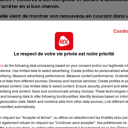
s'arrêter en si bon chemin.
10h00 - 12h00
RDL WEEKEND
, elle vient de montrer son renouveau en courant dans 
intenant, elle ne doit pas sortir des 3.
Contin
emps à l'entraînement, mais c'est un bon cheval qui est
prendre une part active à l'arrivée.
fond des gains et sera de nouveau déf des 4. Sur ce qu'
Le respect de votre vie privée est notre priorité
mps, c'est une première chance.
e soldent par une place sur le podium. Il ne devrait pas
ers
do the following data processing based on your consent and/or our legitimate int
device; Use limited data to select advertising; Create profiles for personalised adver
sera à reprendre le 25 décembre.
vertising; Measure advertising performance; Measure content performance; Unders
ns of data from different sources; Develop and improve services; Create profiles to 
dans un quarté régional. Aprés deux victoires en Provinc
alised content; Use limited data to select content; Ensure security, prevent and detect
incennes avec des prétentions.
ertising and content; Save and communicate privacy choices. These technologies
and browsing data to offer following functionalities: Identify devices based on infor
usieurs courses, il a encore fini deuxiéme battu au pote
eolocation data; Match and combine data from other data sources; Link different de
core donner le meilleur.
nsmitted automatically.
ct des pistes :
cliquant sur "Accepter et fermer", ou affiner en sélectionnant les finalités et/ou pa
 également refuser en cliquant sur "Continuer sans accepter". Vos préférences ne 
tre à jour vos choix, ou retirer votre consentement à tout moment via le lien "Gérer 