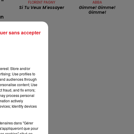
FLORENT PAGNY
ABBA
Si Tu Veux M'essayer
Gimme! Gimme!
7h00 - 10h00
Gimme!
RDL WEEK-END
un
uer sans accepter
il
erest: Store and/or
tising; Use profiles to
tand audiences through
personalise content; Use
e,
 fraud, and fix errors;
 may process personal
mation actively
au
vices; Identify devices
rtenaires dans "Gérer
s'appliqueront que pour
les cookies" situé en