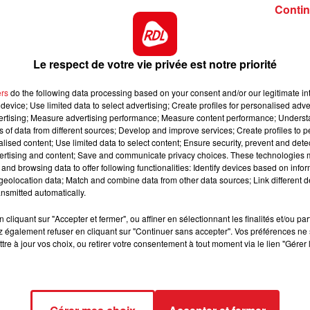
Contin
16h00 - 19h00
our la maintenir en condition afin de préparer ce bel
LE JUKEBOX RDL
es meilleures chances de l'épreuve.
sique depuis plusieurs semaines. Idéalement placée derriè
Le respect de votre vie privée est notre priorité
.
ers
do the following data processing based on your consent and/or our legitimate int
ce parcours l'an dernier. Ayant peu couru cette année, elle
device; Use limited data to select advertising; Create profiles for personalised adver
 dans le quinté
vertising; Measure advertising performance; Measure content performance; Unders
ns of data from different sources; Develop and improve services; Create profiles to 
 elle aujourd'hui, et semble elle aussi bien préparée pour 
alised content; Use limited data to select content; Ensure security, prevent and detect
ertising and content; Save and communicate privacy choices. These technologies
and browsing data to offer following functionalities: Identify devices based on infor
puis plusieurs courses et sur piste plate. Sa dernière sortie
eolocation data; Match and combine data from other data sources; Link different de
7h00 - 10h00
nsmitted automatically.
belle place ici.
Debout c'est l'heure
 avec des ambitions, puisqu'elle a une belle perf ou elle
cliquant sur "Accepter et fermer", ou affiner en sélectionnant les finalités et/ou pa
 également refuser en cliquant sur "Continuer sans accepter". Vos préférences ne 
e mai.
tre à jour vos choix, ou retirer votre consentement à tout moment via le lien "Gérer 
ltats ne reflètent pas forcément avec ce qu'elle a pu bie