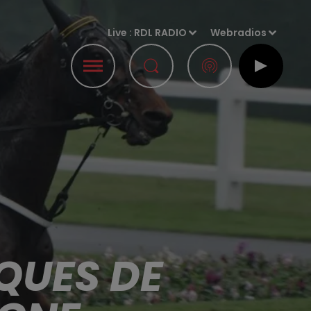
Live :
RDL RADIO
Webradios
QUES DE