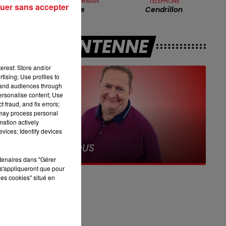
GÉRARD LENORMAN
TÉLÉPHONE
uer sans accepter
7h00 - 10h00
Michèle
Cendrillon
DEBOUT C'EST L'HEURE
A L'ANTENNE
re
erest: Store and/or
tising; Use profiles to
tand audiences through
personalise content; Use
ce
 fraud, and fix errors;
 may process personal
mation actively
vices; Identify devices
12h00 - 13h00
RDL & VOUS
rtenaires dans "Gérer
s'appliqueront que pour
les cookies" situé en
n