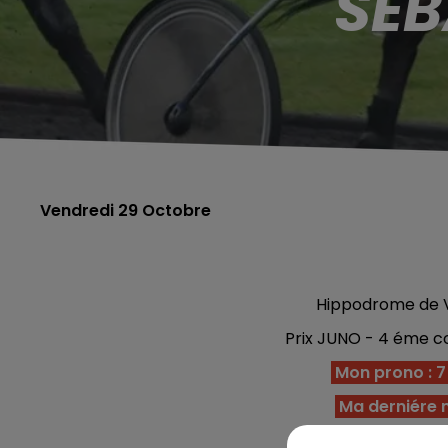
SÉB
Vendredi 29 Octobre
Hippodrome de V
Prix JUNO - 4 éme co
Mon prono : 7 -
Ma derniére 
Arrivée :