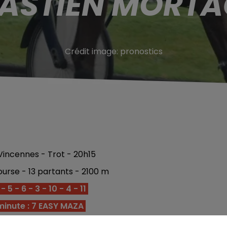
ASTIEN MORT
Crédit image:
pronostics
incennes - Trot - 20h15
urse - 13 partants - 2100 m
 5 - 6 - 3 - 10 - 4 - 11
minute : 7 EASY MAZA
 4 - 3/13 - 9 - 7