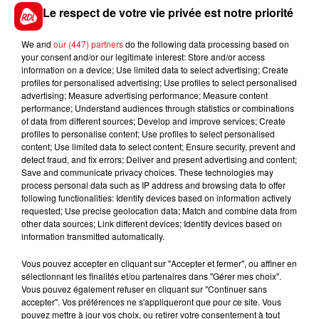
quelques points précieux pour garder son sacre
Le respect de votre vie privée est notre priorité
jusqu'à la finale
We and
our (447) partners
do the following data processing based on
your consent and/or our legitimate interest: Store and/or access
information on a device; Use limited data to select advertising; Create
+++++++++++++
En direct des pistes
+++++++++++
profiles for personalised advertising; Use profiles to select personalised
advertising; Measure advertising performance; Measure content
performance; Understand audiences through statistics or combinations
of data from different sources; Develop and improve services; Create
profiles to personalise content; Use profiles to select personalised
content; Use limited data to select content; Ensure security, prevent and
detect fraud, and fix errors; Deliver and present advertising and content;
FILS D'ACTUS
Save and communicate privacy choices. These technologies may
process personal data such as IP address and browsing data to offer
following functionalities: Identify devices based on information actively
requested; Use precise geolocation data; Match and combine data from
other data sources; Link different devices; Identify devices based on
information transmitted automatically.
Vous pouvez accepter en cliquant sur "Accepter et fermer", ou affiner en
sélectionnant les finalités et/ou partenaires dans "Gérer mes choix".
Vous pouvez également refuser en cliquant sur "Continuer sans
accepter". Vos préférences ne s'appliqueront que pour ce site. Vous
15 juillet 2026
pouvez mettre à jour vos choix, ou retirer votre consentement à tout