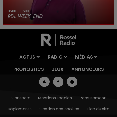
11h00 - 12h00
Sur un Air d'accordéon
ACTUS
RADIO
MÉDIAS
PRONOSTICS
JEUX
ANNONCEURS
Contacts
Mentions Légales
Recrutement
Règlements
Gestion des cookies
Plan du site
11h00 - 12h00
SUR UN AIR D'ACCORDÉON