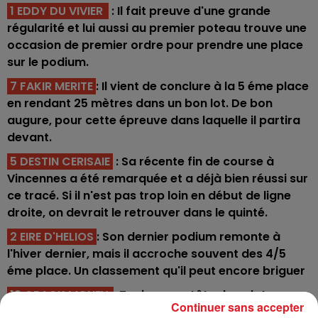
1 EDDY DU VIVIER
: Il fait preuve d'une grande
régularité et lui aussi au premier poteau trouve une
occasion de premier ordre pour prendre une place
sur le podium.
7 FAKIR MERITE
: Il vient de conclure à la 5 éme place
en rendant 25 mètres dans un bon lot. De bon
augure, pour cette épreuve dans laquelle il partira
devant.
5 DESTIN CERISAIE
: Sa récente fin de course à
Vincennes a été remarquée et a déjà bien réussi sur
ce tracé. Si il n'est pas trop loin en début de ligne
droite, on devrait le retrouver dans le quinté.
2 EIRE D'HELIOS
: Son dernier podium remonte à
l'hiver dernier, mais il accroche souvent des 4/5
éme place. Un classement qu'il peut encore briguer
12 CRACK MONEY
: Toujours en tête du peloton au
Continuer sans accepter
classement général, il essaiera encore de prendre