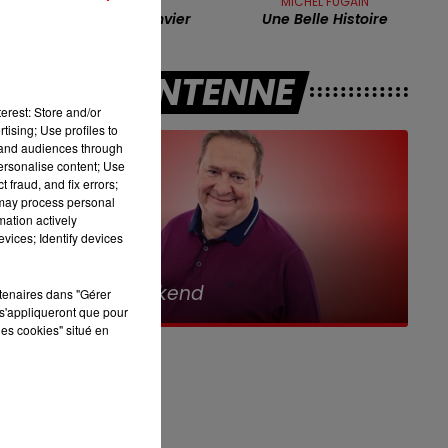
GOLD
MICHEL FUGAIN
7h00 - 10h00
n
Rio De Janvier
Une Belle Histoire
RDL WEEK-END
A L'ANTENNE
erest: Store and/or
tising; Use profiles to
On
tand audiences through
personalise content; Use
 fraud, and fix errors;
 may process personal
mation actively
vices; Identify devices
10h00 - 12h00
RDL Weekend
rtenaires dans "Gérer
s'appliqueront que pour
e
les cookies" situé en