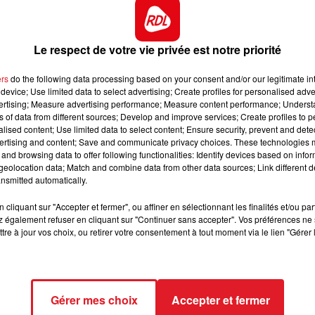
10h00 - 12h00
 mais s'affirme de courses en courses. Adepte du terrai
RDL WEEKEND
Le respect de votre vie privée est notre priorité
alop, qu'en haie ou qu'en steeple. De sa régularité on en
ers
do the following data processing based on your consent and/or our legitimate int
device; Use limited data to select advertising; Create profiles for personalised adver
s bien Auteuil, et l'état de la piste sera pour lui plaire. 
vertising; Measure advertising performance; Measure content performance; Unders
se
ns of data from different sources; Develop and improve services; Create profiles to 
alised content; Use limited data to select content; Ensure security, prevent and detect
is il répond le plus souvent présent à chacune de ses
ertising and content; Save and communicate privacy choices. These technologies
and browsing data to offer following functionalities: Identify devices based on infor
eolocation data; Match and combine data from other data sources; Link different de
porto, il est polyvalent dans toutes les disciplines et
nsmitted automatically.
 s'octroyer un accessit.
7h00 - 10h00
RDL Week-end
cliquant sur "Accepter et fermer", ou affiner en sélectionnant les finalités et/ou pa
s la réception d'une haie, et n'est pas des plus surs
 également refuser en cliquant sur "Continuer sans accepter". Vos préférences ne 
 de son entraineur peuvent lui donner un autre visage c
tre à jour vos choix, ou retirer votre consentement à tout moment via le lien "Gérer 
Gérer mes choix
Accepter et fermer