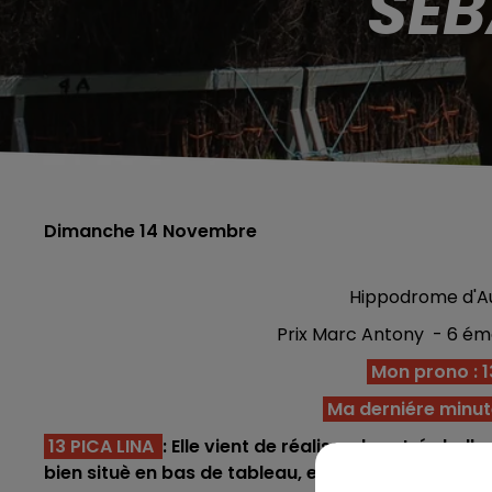
SEB
Dimanche 14 Novembre
Hippodrome d'Au
Prix Marc Antony - 6 ém
Mon prono : 13 
Ma derniére minut
13 PICA LINA
: Elle vient de réaliser deux trés be
bien situè en bas de tableau, elle doit confirmer s