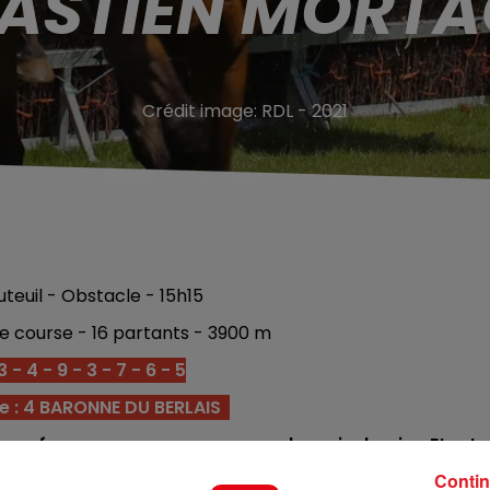
ASTIEN MORT
Crédit image:
RDL - 2021
teuil - Obstacle - 15h15
e course - 16 partants - 3900 m
- 4 - 9 - 3 - 7 - 6 - 5
e : 4 BARONNE DU BERLAIS
lles performances sur ce parcours le mois dernier. Etant
es résultats.
Contin