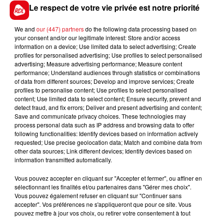
Le respect de votre vie privée est notre priorité
***********************
We and
our (447) partners
do the following data processing based on
En direct des pistes
your consent and/or our legitimate interest: Store and/or access
information on a device; Use limited data to select advertising; Create
Vincennes (R3) : 502 GREAT TIGRESS
profiles for personalised advertising; Use profiles to select personalised
advertising; Measure advertising performance; Measure content
performance; Understand audiences through statistics or combinations
of data from different sources; Develop and improve services; Create
profiles to personalise content; Use profiles to select personalised
content; Use limited data to select content; Ensure security, prevent and
detect fraud, and fix errors; Deliver and present advertising and content;
FILS D'ACTUS
Save and communicate privacy choices. These technologies may
process personal data such as IP address and browsing data to offer
following functionalities: Identify devices based on information actively
requested; Use precise geolocation data; Match and combine data from
other data sources; Link different devices; Identify devices based on
information transmitted automatically.
Vous pouvez accepter en cliquant sur "Accepter et fermer", ou affiner en
sélectionnant les finalités et/ou partenaires dans "Gérer mes choix".
Vous pouvez également refuser en cliquant sur "Continuer sans
accepter". Vos préférences ne s'appliqueront que pour ce site. Vous
15 juillet 2026
pouvez mettre à jour vos choix, ou retirer votre consentement à tout