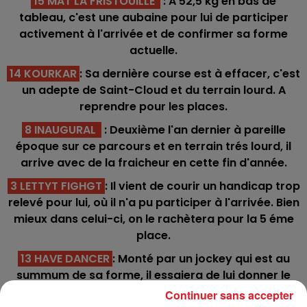
15 MAT LA FRISTOUILLE
: A 52,5 kg en bas de
tableau, c'est une aubaine pour lui de participer
activement à l'arrivée et de confirmer sa forme
actuelle.
14 KOURKAR
: Sa dernière course est à effacer, c'est
un adepte de Saint-Cloud et du terrain lourd. A
reprendre pour les places.
8 INAUGURAL
: Deuxième l'an dernier à pareille
époque sur ce parcours et en terrain trés lourd, il
arrive avec de la fraicheur en cette fin d'année.
3 LETTYT FIGHGT
: Il vient de courir un handicap trop
relevé pour lui, où il n'a pu participer à l'arrivée. Bien
mieux dans celui-ci, on le rachètera pour la 5 éme
place.
13 HAVE DANCER
: Monté par un jockey qui est au
summum de sa forme, il essaiera de lui donner le
bon parcours pour se glisser en fin de combinaison.
Continuer sans accepter