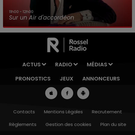
11h00 - 12h00
Sur un Air d'accordéon
ACTUS
RADIO
MÉDIAS
PRONOSTICS
JEUX
ANNONCEURS
Contacts
Mentions Légales
Recrutement
Règlements
Gestion des cookies
Plan du site
8h00 - 10h00
RDL WEEK-END