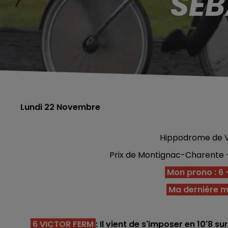
SÉB
Lundi 22 Novembre
Hippodrome de V
Prix de Montignac-Charente -
Mon prono : 6 - 
Ma derniére m
6 VICTOR FERM
: Il vient de s'imposer en 10'8 s