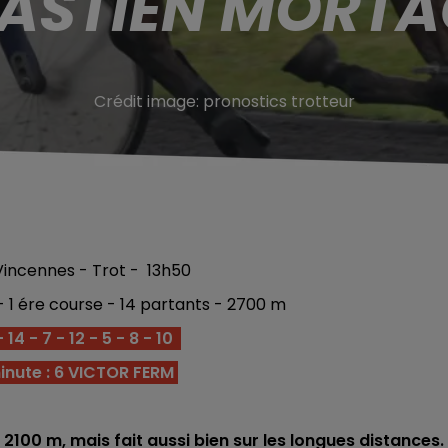
ASTIEN MORT
Crédit image:
pronostics trotteur
incennes - Trot - 13h50
 1 ére course - 14 partants - 2700 m
14 - 7 - 12 - 5 - 8 - 10
inute : 6 VICTOR FERM
ur 2100 m, mais fait aussi bien sur les longues distances.