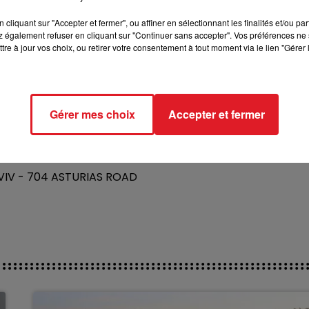
 - 7 - 6 - 4 - 3
cliquant sur "Accepter et fermer", ou affiner en sélectionnant les finalités et/ou pa
 également refuser en cliquant sur "Continuer sans accepter". Vos préférences ne 
3 - 5 - 14 - 10 - 8
tre à jour vos choix, ou retirer votre consentement à tout moment via le lien "Gérer 
 - 4 - 5 - 1 - 9
 - 2 - 6 - 3 - 4
 1 - 2 - 6 - 3
Gérer mes choix
Accepter et fermer
- 10 - 7 - 15 - 2
S VIV - 704 ASTURIAS ROAD