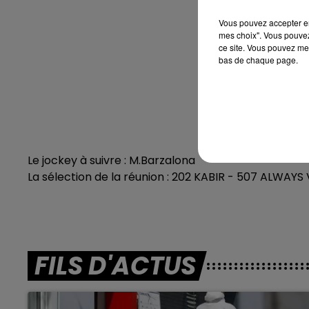
C2 : 2
Vous pouvez accepter en 
mes choix". Vous pouvez
C3 : 2 - 
ce site. Vous pouvez met
bas de chaque page.
C4 : 7
C5 : 7
C6 :
C7 : 4 
Le jockey à suivre : M.Barzalona
La sélection de la réunion : 202 KABIR - 507 ALWAY
FILS D'ACTUS