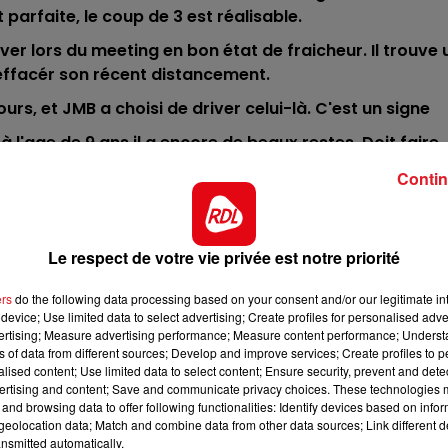
11h00 - 12h00
parfaite, le coup de 3 est réalisable.
SUR UN AIR D'ACCORDÉON
ver lors du meeting en bon état de fraicheur. Il trouve 
ffacér son récent distancement.
cours, et JMB a choisi de driver celui-là. C'est un signe
ù à l'age de 9 ans il a encore de beaux restes. Doit faire
l'arrivée
Contin
groupe III, ou il n' a pu figurer, néanmoins la course lui
 ce quinté. Peut se retrouver ici.
Le respect de votre vie privée est notre priorité
e année, mais il arrive ici sans ses fers. Un rachat est
8h00 - 10h00
scompté.
RDL WEEK-END
ers
do the following data processing based on your consent and/or our legitimate int
 pret en début de meeting, pieds nus on peut le voir se
device; Use limited data to select advertising; Create profiles for personalised adver
vertising; Measure advertising performance; Measure content performance; Unders
 la 4/5 éme place.
ns of data from different sources; Develop and improve services; Create profiles to 
alised content; Use limited data to select content; Ensure security, prevent and detect
***********
ertising and content; Save and communicate privacy choices. These technologies
sé-Laroche - Galop - 16h10
and browsing data to offer following functionalities: Identify devices based on infor
eolocation data; Match and combine data from other data sources; Link different de
 - 4 - 2 - 3 - 10
nsmitted automatically.