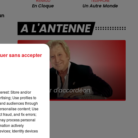
RENAUD
TÉLÉPHONE
8h00 - 10h00
En Cloque
Un Autre Monde
RDL WEEK-END
un
A L'ANTENNE
uer sans accepter
 a
11h00 - 12h00
Sur un Air d'accordéon
erest: Store and/or
tising; Use profiles to
tand audiences through
personalise content; Use
 fraud, and fix errors;
 may process personal
mation actively
vices; Identify devices