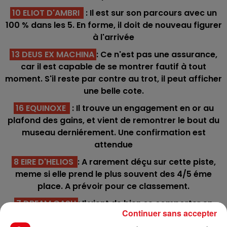
10 ELIOT D'AMBRI
: Il est sur son parcours avec un
100 % dans les 5. En forme, il doit de nouveau figurer
à l'arrivée
13 DEUS EX MACHINA
: Ce n'est pas une assurance,
car il est capable de se montrer fautif à tout
moment. S'il reste par contre au trot, il peut afficher
une belle cote.
16 EQUINOXE
: Il trouve un engagement en or au
plafond des gains, et vient de remontrer le bout du
museau derniérement. Une confirmation est
attendue
8 EIRE D'HELIOS
: A rarement déçu sur cette piste,
meme si elle prend le plus souvent des 4/5 éme
place. A prévoir pour ce classement.
7 DREAM CASH
: Il vient de bien se comporter en
Continuer sans accepter
prenant une honorable 6 éme place dans un trés