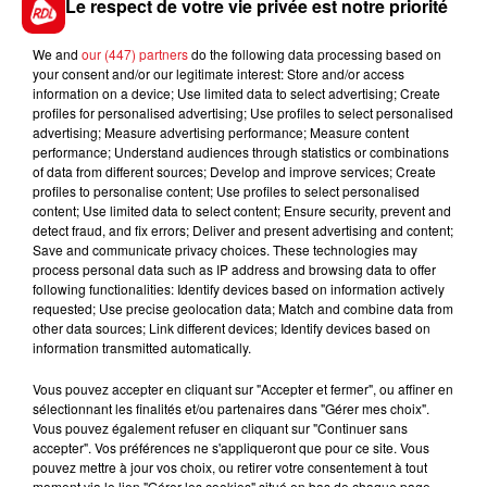
bon lot (1er Diable de vauvert). Avec un bon
Le respect de votre vie privée est notre priorité
parcours, il peut causer une surprise.
We and
our (447) partners
do the following data processing based on
*************
your consent and/or our legitimate interest: Store and/or access
information on a device; Use limited data to select advertising; Create
profiles for personalised advertising; Use profiles to select personalised
advertising; Measure advertising performance; Measure content
performance; Understand audiences through statistics or combinations
of data from different sources; Develop and improve services; Create
profiles to personalise content; Use profiles to select personalised
content; Use limited data to select content; Ensure security, prevent and
FILS D'ACTUS
detect fraud, and fix errors; Deliver and present advertising and content;
Save and communicate privacy choices. These technologies may
process personal data such as IP address and browsing data to offer
following functionalities: Identify devices based on information actively
requested; Use precise geolocation data; Match and combine data from
other data sources; Link different devices; Identify devices based on
information transmitted automatically.
Vous pouvez accepter en cliquant sur "Accepter et fermer", ou affiner en
sélectionnant les finalités et/ou partenaires dans "Gérer mes choix".
Vous pouvez également refuser en cliquant sur "Continuer sans
15 juillet 2026
accepter". Vos préférences ne s'appliqueront que pour ce site. Vous
BÉTHUNE: ENQUÊTE POUR HOMICIDE
pouvez mettre à jour vos choix, ou retirer votre consentement à tout
moment via le lien "Gérer les cookies" situé en bas de chaque page.