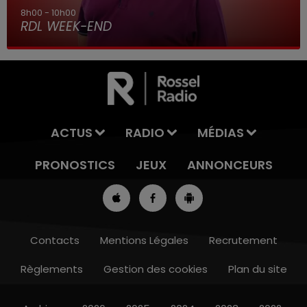
8h00 - 10h00
RDL WEEK-END
ACTUS
RADIO
MÉDIAS
PRONOSTICS
JEUX
ANNONCEURS
Contacts
Mentions Légales
Recrutement
Règlements
Gestion des cookies
Plan du site
11h00 - 12h00
SUR UN AIR D'ACCORDÉON