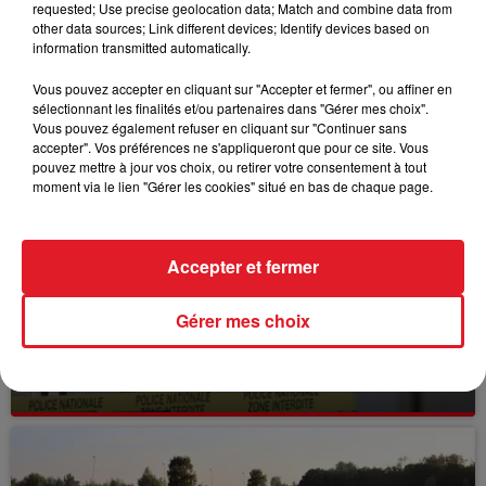
requested; Use precise geolocation data; Match and combine data from
P.Y.VERVA
other data sources; Link different devices; Identify devices based on
information transmitted automatically.
Vous pouvez accepter en cliquant sur "Accepter et fermer", ou affiner en
sélectionnant les finalités et/ou partenaires dans "Gérer mes choix".
FILS D'ACTUS
Vous pouvez également refuser en cliquant sur "Continuer sans
accepter". Vos préférences ne s'appliqueront que pour ce site. Vous
pouvez mettre à jour vos choix, ou retirer votre consentement à tout
moment via le lien "Gérer les cookies" situé en bas de chaque page.
Accepter et fermer
Gérer mes choix
15 juillet 2026
BÉTHUNE: ENQUÊTE POUR HOMICIDE
VOLONTAIRE EN COURS, APRÈS LA...
Selon les premiers éléments, le logement servait
à des prostituées