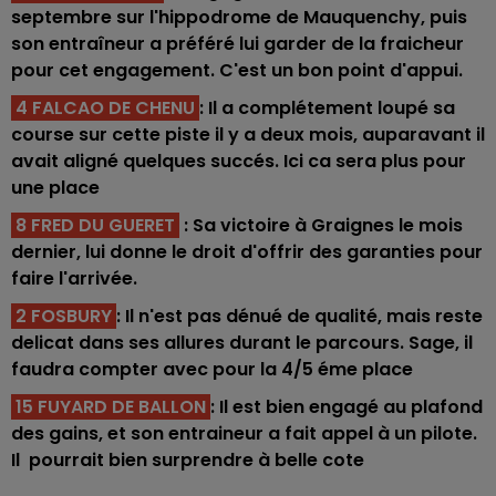
septembre sur l'hippodrome de Mauquenchy, puis
son entraîneur a préféré lui garder de la fraicheur
pour cet engagement. C'est un bon point d'appui.
4 FALCAO DE CHENU
: Il a complétement loupé sa
course sur cette piste il y a deux mois, auparavant il
avait aligné quelques succés. Ici ca sera plus pour
une place
8 FRED DU GUERET
: Sa victoire à Graignes le mois
dernier, lui donne le droit d'offrir des garanties pour
faire l'arrivée.
2 FOSBURY
: Il n'est pas dénué de qualité, mais reste
delicat dans ses allures durant le parcours. Sage, il
faudra compter avec pour la 4/5 éme place
15 FUYARD DE BALLON
: Il est bien engagé au plafond
des gains, et son entraineur a fait appel à un pilote.
Il pourrait bien surprendre à belle cote