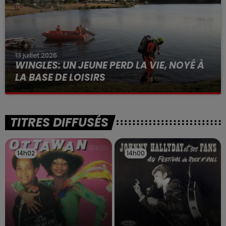
13 juillet 2026
WINGLES: UN JEUNE PERD LA VIE, NOYÉ À
LA BASE DE LOISIRS
La victime a coulé à pic
TITRES DIFFUSÉS
14h02
14h02
14h00
14h00