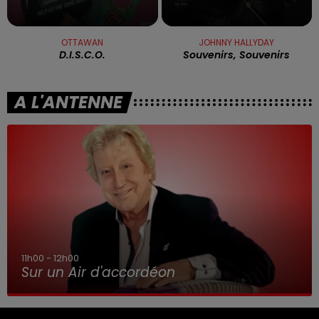
OTTAWAN
JOHNNY HALLYDAY
D.i.s.c.o.
Souvenirs, Souvenirs
A L'ANTENNE
11h00 - 12h00
Sur un Air d'accordéon