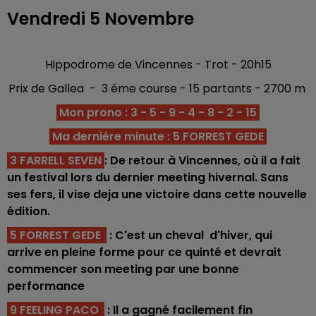
Vendredi 5 Novembre
Hippodrome de Vincennes - Trot - 20h15
Prix de Gallea - 3 éme course - 15 partants - 2700 m
Mon prono : 3 - 5 - 9 - 4 - 8 - 2 - 15
Ma derniére minute : 5 FORREST GEDE
3 FARRELL SEVEN
: De retour à Vincennes, où il a fait
un festival lors du dernier meeting hivernal. Sans
ses fers, il vise deja une victoire dans cette nouvelle
édition.
5 FORREST GEDE
: C'est un cheval d'hiver, qui
arrive en pleine forme pour ce quinté et devrait
commencer son meeting par une bonne
performance
9 FEELING PACO
: Il a gagné facilement fin