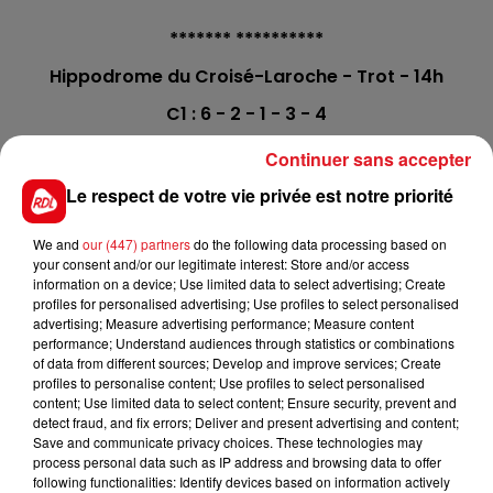
******* **********
Hippodrome du Croisé-Laroche - Trot - 14h
C1 : 6 - 2 - 1 - 3 - 4
C2 : 6 - 9 - 10 - 2 - 5
Continuer sans accepter
C3 : 5 - 7 - 10 - 4 - 1
Le respect de votre vie privée est notre priorité
C4 : 1 - 8 - 7 - 2 - 9
We and
our (447) partners
do the following data processing based on
C5 : 9 - 11 - 7 - 6 - 8
your consent and/or our legitimate interest: Store and/or access
information on a device; Use limited data to select advertising; Create
C6 : 1 - 7 - 8 - 15 - 5
profiles for personalised advertising; Use profiles to select personalised
advertising; Measure advertising performance; Measure content
C7 : 3 - 5 - 8 - 2 - 4
performance; Understand audiences through statistics or combinations
of data from different sources; Develop and improve services; Create
C8 : 3 - 7 - 10 - 11 - 9 - 6 (Quarté+)
profiles to personalise content; Use profiles to select personalised
content; Use limited data to select content; Ensure security, prevent and
La sélection de la réunion :
detect fraud, and fix errors; Deliver and present advertising and content;
106 INVICTUS MENCOURT - 509 IDYLLE DU PERSIL - 803
Save and communicate privacy choices. These technologies may
process personal data such as IP address and browsing data to offer
FOXTROT NOBLESS
following functionalities: Identify devices based on information actively
Le driver à suivre :