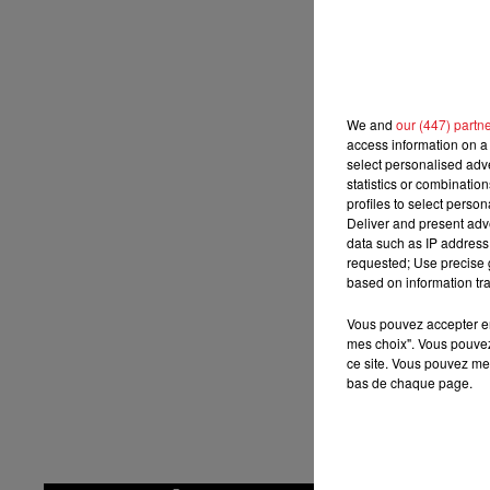
8h00 - 10h00
Ma dernière minu
RDL WEEK-END
3 MY CHA
1 
We and
our (447) partn
6 B
access information on a 
select personalised ad
8 
statistics or combinatio
profiles to select person
13
Deliver and present adv
5 
data such as IP address 
requested; Use precise g
9 EL
based on information tra
**
Vous pouvez accepter en 
mes choix". Vous pouvez
En dir
ce site. Vous pouvez met
8h00 - 10h00
on
RDL WEEK-END
bas de chaque page.