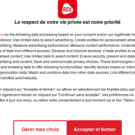
11h00 - 12h00
te : 3 MY CHARMING PRINCE
SUR UN AIR D'ACCORDÉON
RMING PRINCE :
Le respect de votre vie privée est notre priorité
HOOKING :
ers
do the following data processing based on your consent and/or our legitimate int
AZOQUES :
device; Use limited data to select advertising; Create profiles for personalised adver
vertising; Measure advertising performance; Measure content performance; Unders
RONALDO :
ns of data from different sources; Develop and improve services; Create profiles to 
alised content; Use limited data to select content; Ensure security, prevent and detect
 ON Y VA
:
ertising and content; Save and communicate privacy choices. These technologies
COSMAS :
and browsing data to offer following functionalities: Identify devices based on infor
eolocation data; Match and combine data from other data sources; Link different de
 MANIFICIO :
nsmitted automatically.
**********
cliquant sur "Accepter et fermer", ou affiner en sélectionnant les finalités et/ou pa
 également refuser en cliquant sur "Continuer sans accepter". Vos préférences ne 
ect des pistes
tre à jour vos choix, ou retirer votre consentement à tout moment via le lien "Gérer 
11h00 - 12h00
Sur un Air d'accordéon
Gérer mes choix
Accepter et fermer