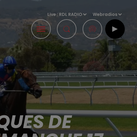
Live :
RDL RADIO
Webradios
QUES DE