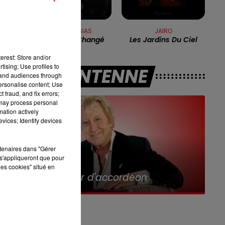
8h00 - 10h00
RDL WEEK-END
JULIO IGLESIAS
JAIRO
Je N'ai Pas Changé
Les Jardins Du Ciel
erest: Store and/or
tising; Use profiles to
A L'ANTENNE
tand audiences through
personalise content; Use
 fraud, and fix errors;
 may process personal
mation actively
vices; Identify devices
rtenaires dans "Gérer
s'appliqueront que pour
les cookies" situé en
8h00 - 10h00
RDL WEEK-END