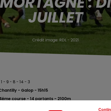
 MORTAGNE : D
JUILLET
Crédit image:
RDL - 2021
 1 - 9 - 8 - 14 - 3
hantilly - Galop
- 15h15
 4éme
course -
14 partants - 2100
m
- 1 - 6 - 8 - 13 - 5 - 9
Contin