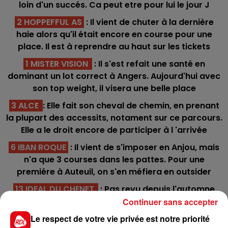
loin d'un succés. Ca peut etre pour lui le jour J
2 HOPPEFFUL AS
: Il vient de chuter à la dernière
haie alors qu'il était encore en course pour une
place. Il est à reprendre au haut sur les tickets
1 MISTER VISION
: Il s'est refait une santé en
dominant un lot correct à Angers. Aujourd'hui avec
son top weight, il visera une belle place
3 ALCE
: Elle fait son cheval de chemin, en prenant
la plupart des accessits, notament sur ce parcours.
Elle a le droit encore de participer à l 'arrivée
6 IBAN ROQUE
: Il vient de s'imposer en Anjou, mais
n'a que 3 courses dans les pattes. Pour une
premiére à Auteuil, on s'en méfiera en outsider
13 IDEAL DU CHENET
: Pas revu depuis l'automne
dernier, il avait néanmoins montré une pointe de
Continuer sans accepter
qualité. Est capable de bien courrir d'entrée de jeu.
Le respect de votre vie privée est notre priorité