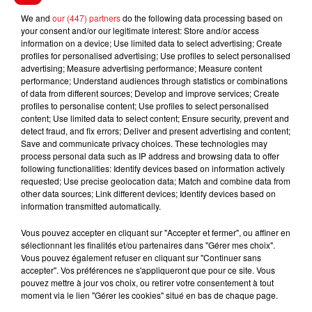
*******
We and
our (447) partners
do the following data processing based on
En direct des pistes :
your consent and/or our legitimate interest: Store and/or access
information on a device; Use limited data to select advertising; Create
profiles for personalised advertising; Use profiles to select personalised
advertising; Measure advertising performance; Measure content
performance; Understand audiences through statistics or combinations
of data from different sources; Develop and improve services; Create
FILS D'ACTUS
profiles to personalise content; Use profiles to select personalised
content; Use limited data to select content; Ensure security, prevent and
detect fraud, and fix errors; Deliver and present advertising and content;
Save and communicate privacy choices. These technologies may
process personal data such as IP address and browsing data to offer
following functionalities: Identify devices based on information actively
requested; Use precise geolocation data; Match and combine data from
other data sources; Link different devices; Identify devices based on
information transmitted automatically.
Vous pouvez accepter en cliquant sur "Accepter et fermer", ou affiner en
15 juillet 2026
sélectionnant les finalités et/ou partenaires dans "Gérer mes choix".
BÉTHUNE: ENQUÊTE POUR HOMICIDE
Vous pouvez également refuser en cliquant sur "Continuer sans
VOLONTAIRE EN COURS, APRÈS LA...
accepter". Vos préférences ne s'appliqueront que pour ce site. Vous
pouvez mettre à jour vos choix, ou retirer votre consentement à tout
Selon les premiers éléments, le logement servait
moment via le lien "Gérer les cookies" situé en bas de chaque page.
à des prostituées