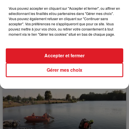
FILS D'ACTUS
Vous pouvez accepter en cliquant sur "Accepter et fermer", ou affiner en
sélectionnant les finalités et/ou partenaires dans "Gérer mes choix".
Vous pouvez également refuser en cliquant sur "Continuer sans
accepter". Vos préférences ne s'appliqueront que pour ce site. Vous
pouvez mettre à jour vos choix, ou retirer votre consentement à tout
moment via le lien "Gérer les cookies" situé en bas de chaque page.
Accepter et fermer
15 juillet 2026
BÉTHUNE: ENQUÊTE POUR HOMICIDE
VOLONTAIRE EN COURS, APRÈS LA...
Gérer mes choix
Selon les premiers éléments, le logement servait
à des prostituées