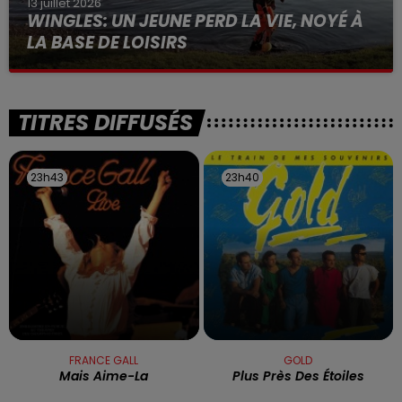
13 juillet 2026
WINGLES: UN JEUNE PERD LA VIE, NOYÉ À
LA BASE DE LOISIRS
La victime a coulé à pic
TITRES DIFFUSÉS
23h43
23h43
23h40
23h40
FRANCE GALL
GOLD
Mais Aime-La
Plus Près Des Étoiles