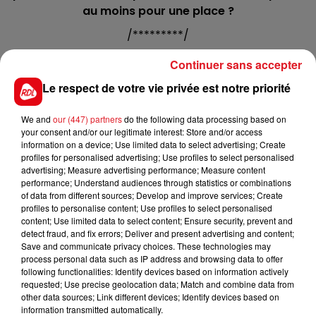
au moins pour une place ?
/*********/
Hippodrome de Saint-Omer - Trot - 14 h :
Continuer sans accepter
C1 : 11 - 10 - 2 - 6 - 5
Le respect de votre vie privée est notre priorité
C2 : 11 - 3 - 4 - 1 - 10
We and
our (447) partners
do the following data processing based on
C3 : 12 - 8 - 9 - 7 - 2
your consent and/or our legitimate interest: Store and/or access
information on a device; Use limited data to select advertising; Create
C4 : 10 - 1 - 6 - 12 - 11
profiles for personalised advertising; Use profiles to select personalised
advertising; Measure advertising performance; Measure content
C5 : 6 - 2 - 5 - 12 - 9
performance; Understand audiences through statistics or combinations
of data from different sources; Develop and improve services; Create
C6 : 10 - 12 - 4 - 6 - 13
profiles to personalise content; Use profiles to select personalised
content; Use limited data to select content; Ensure security, prevent and
C7 : 10 - 12 - 6 - 5 - 9
detect fraud, and fix errors; Deliver and present advertising and content;
Save and communicate privacy choices. These technologies may
C8: 4 - 6 - 5 - 9
process personal data such as IP address and browsing data to offer
following functionalities: Identify devices based on information actively
requested; Use precise geolocation data; Match and combine data from
other data sources; Link different devices; Identify devices based on
information transmitted automatically.