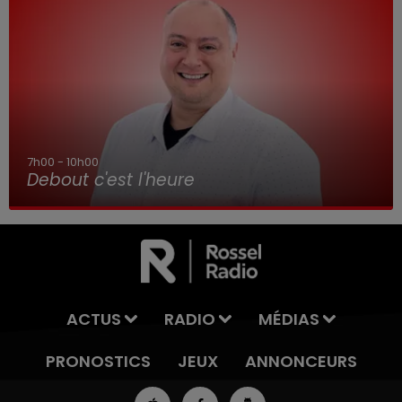
00
12h00 - 13
c'est l'heure
RDL & 
ACTUS
RADIO
MÉDIAS
PRONOSTICS
JEUX
ANNONCEURS