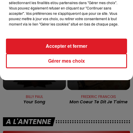
sélectionnant les finalités et/ou partenaires dans "Gérer mes choix".
Vous pouvez également refuser en cliquant sur "Continuer sans
accepter". Vos préférences ne s'appliqueront que pour ce site. Vous
TITRES DIFFUSÉS
pouvez mettre à jour vos choix, ou retirer votre consentement à tout
moment via le lien "Gérer les cookies" situé en bas de chaque page.
11h56
11h56
11h49
11h49
Accepter et fermer
Gérer mes choix
BILLY PAUL
FREDERIC FRANCOIS
Your Song
Mon Coeur Te Dit Je T'aime
A L'ANTENNE