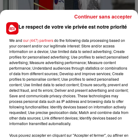
Continuer sans accepter
Le respect de votre vie privée est notre priorité
15 juillet 2026
We and
our (447) partners
do the following data processing based on
BÉTHUNE: ENQUÊTE POUR HOMICIDE
your consent and/or our legitimate interest: Store and/or access
VOLONTAIRE EN COURS, APRÈS LA...
information on a device; Use limited data to select advertising; Create
profiles for personalised advertising; Use profiles to select personalised
Selon les premiers éléments, le logement servait
advertising; Measure advertising performance; Measure content
à des prostituées
performance; Understand audiences through statistics or combinations
of data from different sources; Develop and improve services; Create
profiles to personalise content; Use profiles to select personalised
content; Use limited data to select content; Ensure security, prevent and
detect fraud, and fix errors; Deliver and present advertising and content;
Save and communicate privacy choices. These technologies may
process personal data such as IP address and browsing data to offer
following functionalities: Identify devices based on information actively
requested; Use precise geolocation data; Match and combine data from
13 juillet 2026
other data sources; Link different devices; Identify devices based on
WINGLES: UN JEUNE PERD LA VIE, NOYÉ À
information transmitted automatically.
LA BASE DE LOISIRS
Vous pouvez accepter en cliquant sur "Accepter et fermer", ou affiner en
La victime a coulé à pic