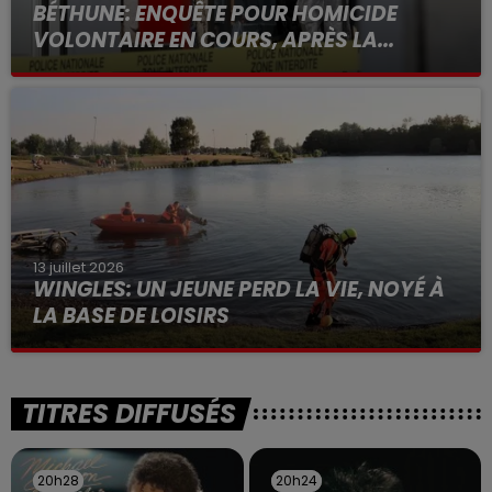
BÉTHUNE: ENQUÊTE POUR HOMICIDE
VOLONTAIRE EN COURS, APRÈS LA...
Selon les premiers éléments, le logement servait
à des prostituées
13 juillet 2026
WINGLES: UN JEUNE PERD LA VIE, NOYÉ À
LA BASE DE LOISIRS
La victime a coulé à pic
TITRES DIFFUSÉS
20h28
20h28
20h24
20h24