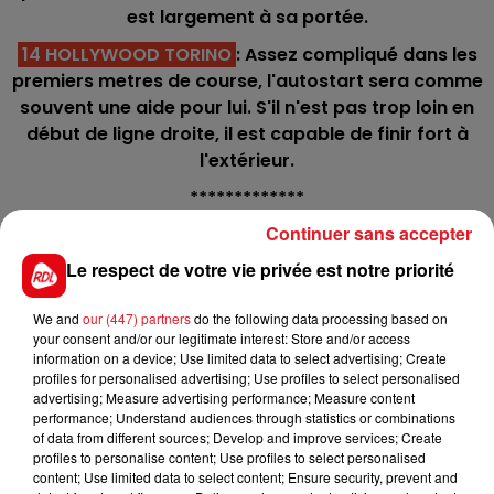
est largement à sa portée.
14 HOLLYWOOD TORINO
: Assez compliqué dans les
premiers metres de course, l'autostart sera comme
souvent une aide pour lui. S'il n'est pas trop loin en
début de ligne droite, il est capable de finir fort à
l'extérieur.
*************
Continuer sans accepter
Hippodrome du Croisé-Laroche - Trot - 18 h :
Le respect de votre vie privée est notre priorité
C1 : 3 - 2 - 1 - 5 - 10
C2 : 11 - 7 - 1 - 6 - 8
We and
our (447) partners
do the following data processing based on
your consent and/or our legitimate interest: Store and/or access
C3 : 3 - 7 - 14 - 11 - 9
information on a device; Use limited data to select advertising; Create
profiles for personalised advertising; Use profiles to select personalised
C4 : 10 - 2 - 7 - 14 - 9 (Quarté+)
advertising; Measure advertising performance; Measure content
performance; Understand audiences through statistics or combinations
C5 : 11 - 10 - 4 - 9 - 6
of data from different sources; Develop and improve services; Create
profiles to personalise content; Use profiles to select personalised
C6 : 7 - 5 - 1 - 4 - 3
content; Use limited data to select content; Ensure security, prevent and