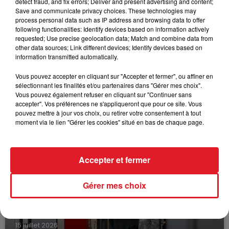
C7 : 5 - 4 - 2 - 10
detect fraud, and fix errors; Deliver and present advertising and content;
Save and communicate privacy choices. These technologies may
La sélection de la réunion :
process personal data such as IP address and browsing data to offer
following functionalities: Identify devices based on information actively
303 LUNA DE JOUDES - 410 INFINIMENT DE CITRON -
requested; Use precise geolocation data; Match and combine data from
705 HIRO DE LA LUNA
other data sources; Link different devices; Identify devices based on
information transmitted automatically.
Le driver à suivre :
Vous pouvez accepter en cliquant sur "Accepter et fermer", ou affiner en
F.Desmigneux
sélectionnant les finalités et/ou partenaires dans "Gérer mes choix".
Vous pouvez également refuser en cliquant sur "Continuer sans
accepter". Vos préférences ne s'appliqueront que pour ce site. Vous
pouvez mettre à jour vos choix, ou retirer votre consentement à tout
FILS D'ACTUS
moment via le lien "Gérer les cookies" situé en bas de chaque page.
Accepter et fermer
Gérer mes choix
15 juillet 2026