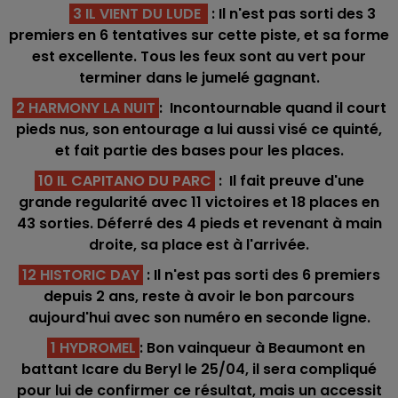
3 IL VIENT DU LUDE
: Il n'est pas sorti des 3
premiers en 6 tentatives sur cette piste, et sa forme
est excellente. Tous les feux sont au vert pour
terminer dans le jumelé gagnant.
2 HARMONY LA NUIT
: Incontournable quand il court
pieds nus, son entourage a lui aussi visé ce quinté,
et fait partie des bases pour les places.
10 IL CAPITANO DU PARC
: Il fait preuve d'une
grande regularité avec 11 victoires et 18 places en
43 sorties. Déferré des 4 pieds et revenant à main
droite, sa place est à l'arrivée.
12 HISTORIC DAY
: Il n'est pas sorti des 6 premiers
depuis 2 ans, reste à avoir le bon parcours
aujourd'hui avec son numéro en seconde ligne.
1 HYDROMEL
: Bon vainqueur à Beaumont en
battant Icare du Beryl le 25/04, il sera compliqué
pour lui de confirmer ce résultat, mais un accessit