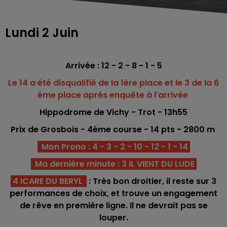
Lundi 2 Juin
Arrivée : 12 - 2 - 8 - 1 - 5
Le 14 a été disqualifié de la 1ére place et le 3 de la 6
éme place aprés enquête à l'arrivée
Hippodrome de Vichy - Trot - 13h55
Prix de Grosbois - 4
éme course -
14
pts - 2800 m
Mon Prono : 4 - 3 - 2 - 10 - 12 - 1 - 14
Ma dernière minute : 3 IL VIENT DU LUDE
4 ICARE DU BERYL
: Très bon droitier, il reste sur 3
performances de choix, et trouve un engagement
de rêve en première ligne. Il ne devrait pas se
louper.