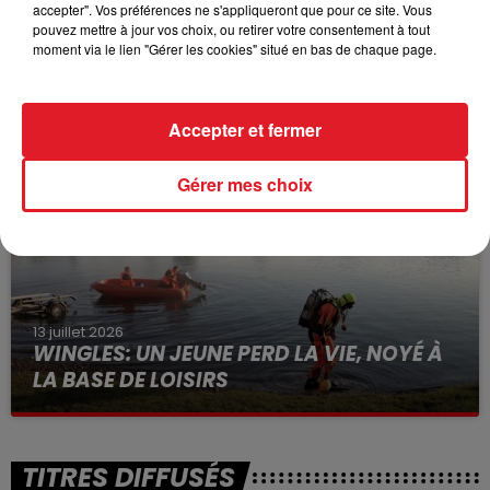
accepter". Vos préférences ne s'appliqueront que pour ce site. Vous
pouvez mettre à jour vos choix, ou retirer votre consentement à tout
moment via le lien "Gérer les cookies" situé en bas de chaque page.
15 juillet 2026
BÉTHUNE: ENQUÊTE POUR HOMICIDE
VOLONTAIRE EN COURS, APRÈS LA...
Accepter et fermer
Selon les premiers éléments, le logement servait
à des prostituées
Gérer mes choix
13 juillet 2026
WINGLES: UN JEUNE PERD LA VIE, NOYÉ À
LA BASE DE LOISIRS
La victime a coulé à pic
TITRES DIFFUSÉS