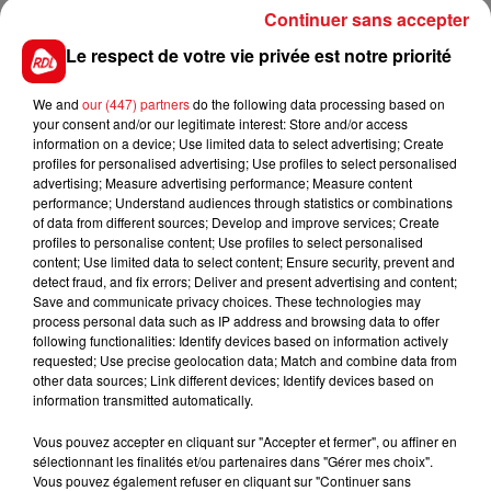
a été baissé d'un kilo pour ce quinté et pour la
Continuer sans accepter
forme de son entraîneur on le cochera dans un
Le respect de votre vie privée est notre priorité
champ réduit.
Hippodrome du Croisé-Laroche - Trot - 16 h :
We and
our (447) partners
do the following data processing based on
your consent and/or our legitimate interest: Store and/or access
Lundi 23 Juin pour la dernière réunion au Croisé-
information on a device; Use limited data to select advertising; Create
Laroche : Grand concert (Gratuit) exclusif de
profiles for personalised advertising; Use profiles to select personalised
advertising; Measure advertising performance; Measure content
l'entraineur de galop Nicolas Caullery avec son
performance; Understand audiences through statistics or combinations
groupe ELECTIRK MONDAY vers 20h30 après les 8
of data from different sources; Develop and improve services; Create
courses de trot.
profiles to personalise content; Use profiles to select personalised
content; Use limited data to select content; Ensure security, prevent and
detect fraud, and fix errors; Deliver and present advertising and content;
Save and communicate privacy choices. These technologies may
process personal data such as IP address and browsing data to offer
FILS D'ACTUS
following functionalities: Identify devices based on information actively
requested; Use precise geolocation data; Match and combine data from
other data sources; Link different devices; Identify devices based on
information transmitted automatically.
Vous pouvez accepter en cliquant sur "Accepter et fermer", ou affiner en
sélectionnant les finalités et/ou partenaires dans "Gérer mes choix".
Vous pouvez également refuser en cliquant sur "Continuer sans