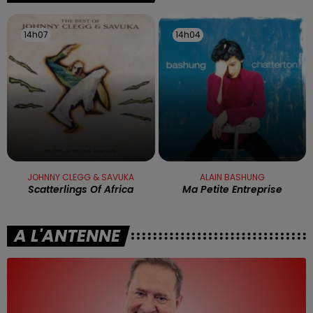
14h07
14h07
14h04
14h04
JOHNNY CLEGG & SAVUKA
ALAIN BASHUNG
Scatterlings Of Africa
Ma Petite Entreprise
A L'ANTENNE