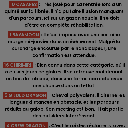
10 CASARES
: Très joué pour sa rentrée lors d'un
quinté sur la fibrée, il n'a pu faire illusion manquant
d'un parcours. Ici sur un gazon souple, il se doit
d'être en complête réhabilitation.
1 BAYAMOON
: Il s'est imposé avec une certaine
marge mi-janvier dans un événement. Malgré la
surcharge encourue par le handicapeur, une
confirmation est attendue.
16 CHIRIMIRI
: Bien connu dans cette catégorie, où il
a eu ses jours de gloires. Il se retrouve maintenant
en bas de tableau, dans une forme correcte avec
une chance dans un tel lot.
5 GILDED DRAGON
: Cheval polyvalent, il alterne les
longues distances en obstacle, et les parcours
réduits au galop. Son meeting est bon, il fait partie
des outsiders interréssant.
4 CREW DRAGON
: C'est le roi des réclamers, avec