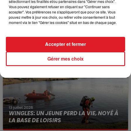
sélectionnant les finalités et/ou partenaires dans "Gérer mes choix".
Vous pouvez également refuser en cliquant sur "Continuer sans
accepter". Vos préférences ne s'appliqueront que pour ce site. Vous
pouvez mettre à jour vos choix, ou retirer votre consentement à tout
moment via le lien "Gérer les cookies" situé en bas de chaque page.
15 juillet 2026
BÉTHUNE: ENQUÊTE POUR HOMICIDE
Accepter et fermer
VOLONTAIRE EN COURS, APRÈS LA...
Selon les premiers éléments, le logement servait
Gérer mes choix
à des prostituées
13 juillet 2026
WINGLES: UN JEUNE PERD LA VIE, NOYÉ À
LA BASE DE LOISIRS
La victime a coulé à pic