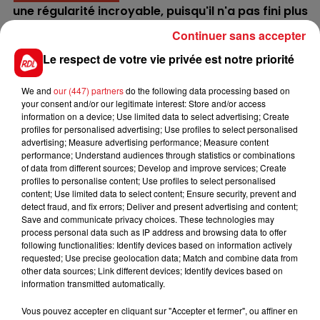
une régularité incroyable, puisqu'il n'a pas fini plus
loin que 4éme depuis janvier 2024. Sa valeur dans
Continuer sans accepter
ce quinté est assez élevé, mais peut encore se
Le respect de votre vie privée est notre priorité
surpasser.
3 WESTWINSTER NIGHT
: Il vient de finir 6éme de
We and
our (447) partners
do the following data processing based on
Bayamoon, ici en 41 de valeur il ne peut espérer
your consent and/or our legitimate interest: Store and/or access
information on a device; Use limited data to select advertising; Create
qu'un accesit en fin de combinaison.
profiles for personalised advertising; Use profiles to select personalised
advertising; Measure advertising performance; Measure content
En direct des pistes :
performance; Understand audiences through statistics or combinations
of data from different sources; Develop and improve services; Create
profiles to personalise content; Use profiles to select personalised
content; Use limited data to select content; Ensure security, prevent and
detect fraud, and fix errors; Deliver and present advertising and content;
Save and communicate privacy choices. These technologies may
process personal data such as IP address and browsing data to offer
following functionalities: Identify devices based on information actively
requested; Use precise geolocation data; Match and combine data from
FILS D'ACTUS
other data sources; Link different devices; Identify devices based on
information transmitted automatically.
Vous pouvez accepter en cliquant sur "Accepter et fermer", ou affiner en