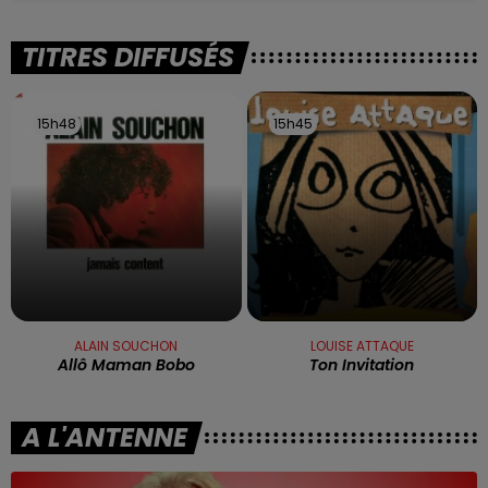
TITRES DIFFUSÉS
15h48
15h48
15h45
15h45
ALAIN SOUCHON
LOUISE ATTAQUE
Allô Maman Bobo
Ton Invitation
A L'ANTENNE