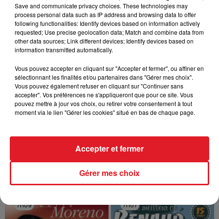
Save and communicate privacy choices. These technologies may
VOLONTAIRE EN COURS, APRÈS LA...
process personal data such as IP address and browsing data to offer
Selon les premiers éléments, le logement servait
following functionalities: Identify devices based on information actively
à des prostituées
requested; Use precise geolocation data; Match and combine data from
other data sources; Link different devices; Identify devices based on
information transmitted automatically.
Vous pouvez accepter en cliquant sur "Accepter et fermer", ou affiner en
sélectionnant les finalités et/ou partenaires dans "Gérer mes choix".
Vous pouvez également refuser en cliquant sur "Continuer sans
accepter". Vos préférences ne s'appliqueront que pour ce site. Vous
pouvez mettre à jour vos choix, ou retirer votre consentement à tout
13 juillet 2026
moment via le lien "Gérer les cookies" situé en bas de chaque page.
WINGLES: UN JEUNE PERD LA VIE, NOYÉ À
LA BASE DE LOISIRS
La victime a coulé à pic
Accepter et fermer
TITRES DIFFUSÉS
Gérer mes choix
7h09
7h09
7h07
7h07