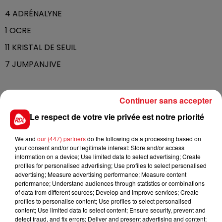
4 ADRÉNALYNE
1 OCRE
11 KRISTAL DE SEUIL
7 JUMPANJIVE
Continuer sans accepter
FILS D'ACTUS
Le respect de votre vie privée est notre priorité
We and
our (447) partners
do the following data processing based on
your consent and/or our legitimate interest: Store and/or access
information on a device; Use limited data to select advertising; Create
profiles for personalised advertising; Use profiles to select personalised
advertising; Measure advertising performance; Measure content
performance; Understand audiences through statistics or combinations
of data from different sources; Develop and improve services; Create
profiles to personalise content; Use profiles to select personalised
15 juillet 2026
content; Use limited data to select content; Ensure security, prevent and
BÉTHUNE: ENQUÊTE POUR HOMICIDE
detect fraud, and fix errors; Deliver and present advertising and content;