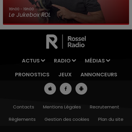
7h00 - 10h00
Debout c'est l'heure
ACTUS
RADIO
MÉDIAS
PRONOSTICS
JEUX
ANNONCEURS
Contacts
Mentions Légales
Recrutement
Règlements
Gestion des cookies
Plan du site
13h00 - 16h00
LES APRÈS-MIDI QUI CHANTENT