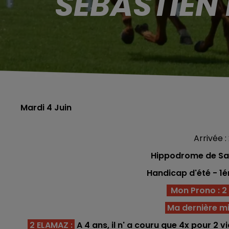
SÉBASTIEN
Mardi 4 Juin
Arrivée : 
Hippodrome de Sai
Handicap d'été
- 1é
Mon Prono : 2 -
Ma dernière m
2 ELAMAZ
:
A 4 ans, il n' a couru que 4x pour 2 v