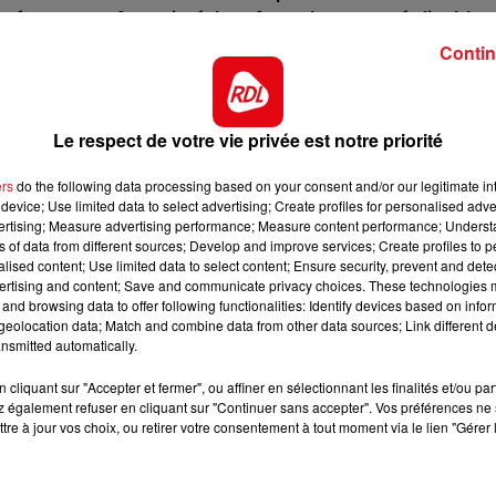
cé. Pour son 1er quinté, la même chose est réalisable.
16h00 - 19h00
Contin
uccés aprés ses 4 sorties dans les quintés, ou il a fait 
LE JUKEBOX RDL
 aujourd'hui, il sera malgré tout proche du vainqueur.
eur, c'est une aubaine puisqu'il n'est jamais sorti des
Le respect de votre vie privée est notre priorité
ie des bases de cette épreuve.
e la distance. Même si ses dernières sorties ne tournent
ers
do the following data processing based on your consent and/or our legitimate int
device; Use limited data to select advertising; Create profiles for personalised adver
il vaut un lot de ce genre.
vertising; Measure advertising performance; Measure content performance; Unders
ns of data from different sources; Develop and improve services; Create profiles to 
 un passage à vide, avec le 1 dans les stalles il devrai
alised content; Use limited data to select content; Ensure security, prevent and detect
r confirmer son regain de forme.
ertising and content; Save and communicate privacy choices. These technologies
and browsing data to offer following functionalities: Identify devices based on infor
our son deuxième quinté, et n'est plus très loin d'intégr
7h00 - 10h00
eolocation data; Match and combine data from other data sources; Link different de
vée de ce genre.
Debout c'est l'heure
nsmitted automatically.
sur la Psf, et lui faut donc un terrain souple pour parven
cliquant sur "Accepter et fermer", ou affiner en sélectionnant les finalités et/ou pa
re un accessit
 également refuser en cliquant sur "Continuer sans accepter". Vos préférences ne 
tre à jour vos choix, ou retirer votre consentement à tout moment via le lien "Gérer 
ct des pistes :
u Croisé-Laroche :