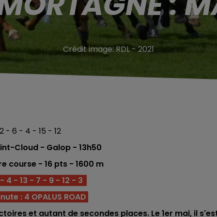
 MORTAGNE : MA
Crédit image:
RDL - 2021
2 - 6 - 4 - 15 - 12
nt-Cloud - Galop - 13h50
re course -
16 pts
- 1600
m
 4 - 13 - 7 - 9 - 12 - 3
inute : 4 OPALUS ROAD
ictoires et autant de secondes places. Le 1er mai, il s'es