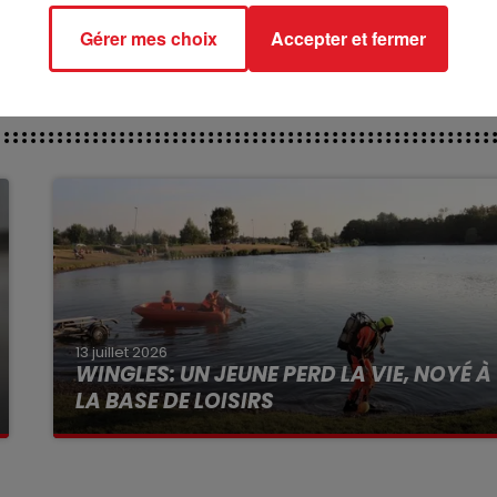
 : 506 LERIKA DU CHENE
Gérer mes choix
Accepter et fermer
13 juillet 2026
WINGLES: UN JEUNE PERD LA VIE, NOYÉ À
LA BASE DE LOISIRS
La victime a coulé à pic