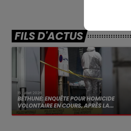
Vincennes (R4)
FILS D'ACTUS
15 juillet 2026
BÉTHUNE: ENQUÊTE POUR HOMICIDE
VOLONTAIRE EN COURS, APRÈS LA...
Selon les premiers éléments, le logement
servait à des prostituées