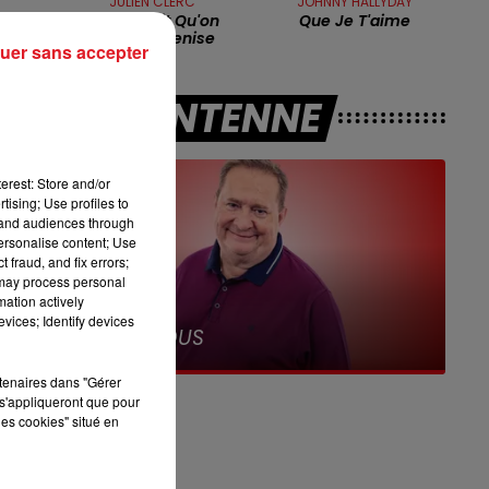
JULIEN CLERC
JOHNNY HALLYDAY
Elle Voulait Qu'on
Que Je T'aime
7h00 - 10h00
L'appelle Venise
uer sans accepter
un
DEBOUT C'EST L'HEURE
A L'ANTENNE
erest: Store and/or
tising; Use profiles to
tand audiences through
personalise content; Use
t
 fraud, and fix errors;
 may process personal
mation actively
er
12h00 - 13h00
vices; Identify devices
RDL & VOUS
ir
rtenaires dans "Gérer
s'appliqueront que pour
les cookies" situé en