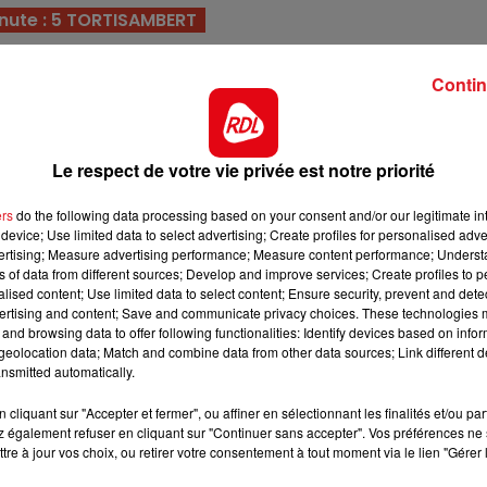
12h00 - 13h00
nute : 5 TORTISAMBERT
RDL & VOUS
nce dans une valeure plus basse. Monté par le jockey 
e peuvent faire des étincelles.
Contin
une victoire depuis plusieurs quintés. Cette fois-ci il a t
 stalles, à lui d'en profiter.
Le respect de votre vie privée est notre priorité
ontré un net regain de forme et doit pouvoir continuer s
e nouvelle place sur le podium.
ers
do the following data processing based on your consent and/or our legitimate int
device; Use limited data to select advertising; Create profiles for personalised adver
 28/10, il a en bas de tableau une belle occasion pour
vertising; Measure advertising performance; Measure content performance; Unders
'illustrer.
ns of data from different sources; Develop and improve services; Create profiles to 
alised content; Use limited data to select content; Ensure security, prevent and detect
atégorie, elle court à 7 jours avec une 4éme place à
ertising and content; Save and communicate privacy choices. These technologies
and browsing data to offer following functionalities: Identify devices based on infor
e a encore une carte à jouer dans ce quinté.
eolocation data; Match and combine data from other data sources; Link different de
16h00 - 19h00
ds, il sera rallongé par rapport à ses derniéres sorties,
nsmitted automatically.
nt
Le Jukebox RDL
énient pour lui prendre un accessit.
cliquant sur "Accepter et fermer", ou affiner en sélectionnant les finalités et/ou pa
 également refuser en cliquant sur "Continuer sans accepter". Vos préférences ne 
e forme optimale, et une aptitude à la piste devraient
tre à jour vos choix, ou retirer votre consentement à tout moment via le lien "Gérer 
un résultat positif.