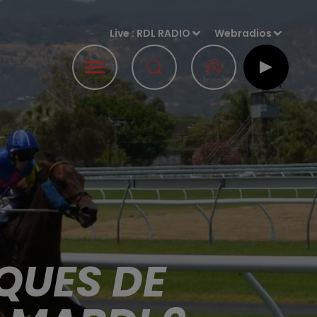
Live :
RDL RADIO
Webradios
QUES DE