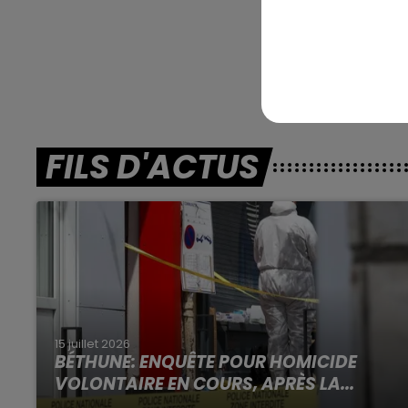
***
En dire
Amiens (R4) :
FILS D'ACTUS
15 juillet 2026
BÉTHUNE: ENQUÊTE POUR HOMICIDE
VOLONTAIRE EN COURS, APRÈS LA...
Selon les premiers éléments, le logement