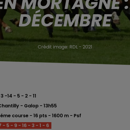
EN MORTAGNE :
DÉCEMBRE
Crédit image:
RDL - 2021
 3 -14 - 5 - 2 - 11
hantilly - Galop
- 13h55
 5ém
e co
urse -
16 pts - 1600
m - Psf
 5 - 9 - 16 - 3 - 1 - 6