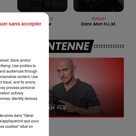
13h00 - 16h00
LES APRÈS-MIDI QUI CHANTENT
du
RENAN LUCE
RENAUD
uer sans accepter
La Lettre
Dans Mon H.l.m.
iré
A L'ANTENNE
ur
erest: Store and/or
tising; Use profiles to
tand audiences through
personalise content; Use
 fraud, and fix errors;
 may process personal
mation actively
vices; Identify devices
7h00 - 10h00
Debout c'est l'heure
rtenaires dans "Gérer
s'appliqueront que pour
les cookies" situé en