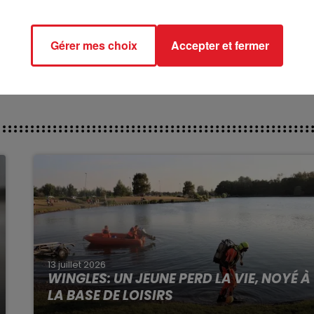
***********
ct des pistes :
Gérer mes choix
Accepter et fermer
 101 MAONA DE WALLIS
13 juillet 2026
WINGLES: UN JEUNE PERD LA VIE, NOYÉ À
LA BASE DE LOISIRS
La victime a coulé à pic