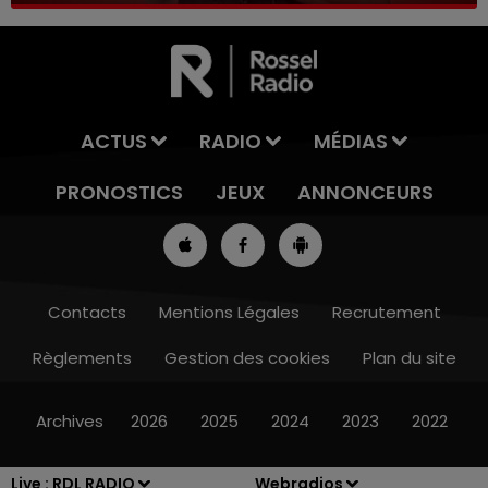
ACTUS
RADIO
MÉDIAS
PRONOSTICS
JEUX
ANNONCEURS
Contacts
Mentions Légales
Recrutement
Règlements
Gestion des cookies
Plan du site
13h00 - 16h00
LES APRÈS-MIDI QUI CHANTENT
Archives
2026
2025
2024
2023
2022
Live :
RDL RADIO
Webradios