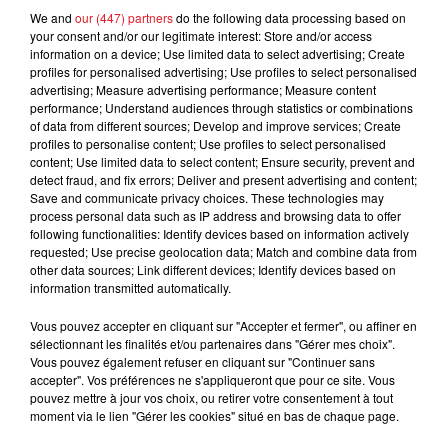
défaillance, il peut être 5 éme.
We and
our (447) partners
do the following data processing based on
your consent and/or our legitimate interest: Store and/or access
*******
information on a device; Use limited data to select advertising; Create
profiles for personalised advertising; Use profiles to select personalised
advertising; Measure advertising performance; Measure content
performance; Understand audiences through statistics or combinations
of data from different sources; Develop and improve services; Create
FILS D'ACTUS
profiles to personalise content; Use profiles to select personalised
content; Use limited data to select content; Ensure security, prevent and
detect fraud, and fix errors; Deliver and present advertising and content;
Save and communicate privacy choices. These technologies may
process personal data such as IP address and browsing data to offer
following functionalities: Identify devices based on information actively
requested; Use precise geolocation data; Match and combine data from
other data sources; Link different devices; Identify devices based on
information transmitted automatically.
Vous pouvez accepter en cliquant sur "Accepter et fermer", ou affiner en
sélectionnant les finalités et/ou partenaires dans "Gérer mes choix".
15 juillet 2026
BÉTHUNE: ENQUÊTE POUR HOMICIDE
Vous pouvez également refuser en cliquant sur "Continuer sans
accepter". Vos préférences ne s'appliqueront que pour ce site. Vous
VOLONTAIRE EN COURS, APRÈS LA...
pouvez mettre à jour vos choix, ou retirer votre consentement à tout
Selon les premiers éléments, le logement servait
moment via le lien "Gérer les cookies" situé en bas de chaque page.
à des prostituées