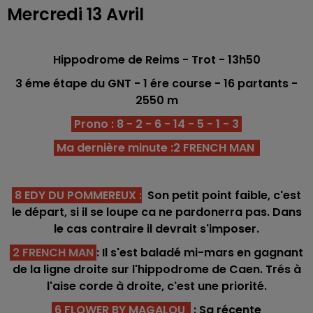
Mercredi 13 Avril
Hippodrome de Reims - Trot - 13h50
3 éme étape du GNT - 1 ére course - 16 partants -
2550 m
Prono : 8 - 2 - 6 - 14 - 5 - 1 - 3
Ma dernière minute :2 FRENCH MAN
8 EDY DU POMMEREUX
:
Son petit point faible, c'est
le départ, si il se loupe ca ne pardonerra pas. Dans
le cas contraire il devrait s'imposer.
2 FRENCH MAN
: Il s'est baladé mi-mars en gagnant
de la ligne droite sur l'hippodrome de Caen. Trés à
l'aise corde à droite, c'est une priorité.
6 FLOWER BY MAGALOU
: Sa récente