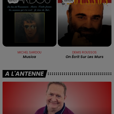
15h07
15h07
15h04
15h04
MICHEL SARDOU
DEMIS ROUSSOS
Musica
On Écrit Sur Les Murs
A L'ANTENNE