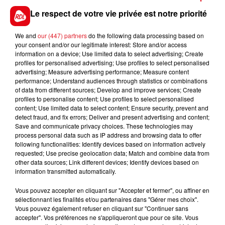
plus à sa portée, courageux il se donne une chance
Le respect de votre vie privée est notre priorité
de rentrer dans les 6 premiers.
We and
our (447) partners
do the following data processing based on
*******
your consent and/or our legitimate interest: Store and/or access
information on a device; Use limited data to select advertising; Create
En direct des pistes :
profiles for personalised advertising; Use profiles to select personalised
advertising; Measure advertising performance; Measure content
Les notes du Croise-Laroche :
performance; Understand audiences through statistics or combinations
of data from different sources; Develop and improve services; Create
profiles to personalise content; Use profiles to select personalised
content; Use limited data to select content; Ensure security, prevent and
detect fraud, and fix errors; Deliver and present advertising and content;
FILS D'ACTUS
Save and communicate privacy choices. These technologies may
process personal data such as IP address and browsing data to offer
following functionalities: Identify devices based on information actively
requested; Use precise geolocation data; Match and combine data from
other data sources; Link different devices; Identify devices based on
information transmitted automatically.
Vous pouvez accepter en cliquant sur "Accepter et fermer", ou affiner en
sélectionnant les finalités et/ou partenaires dans "Gérer mes choix".
Vous pouvez également refuser en cliquant sur "Continuer sans
accepter". Vos préférences ne s'appliqueront que pour ce site. Vous