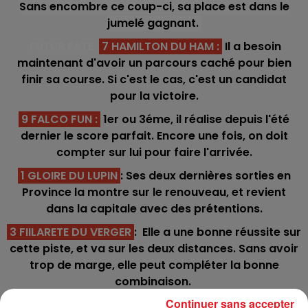
Sans encombre ce coup-ci, sa place est dans le
jumelé gagnant.
FUTUR FATE
7 HAMILTON DU HAM
:
Il a besoin
maintenant d'avoir un parcours caché pour bien
finir sa course. Si c'est le cas, c'est un candidat
pour la victoire.
9 FALCO FUN
:
1er ou 3éme, il réalise depuis l'été
dernier le score parfait. Encore une fois, on doit
compter sur lui pour faire l'arrivée.
1 GLOIRE DU LUPIN
: Ses deux dernières sorties en
Province la montre sur le renouveau, et revient
dans la capitale avec des prétentions.
3 FIILARETE DU VERGER
: Elle a une bonne réussite sur
cette piste, et va sur les deux distances. Sans avoir
trop de marge, elle peut compléter la bonne
combinaison.
Continuer sans accepter
15 HOLD UP DU DIGEON
: Il trouve les pistes plates