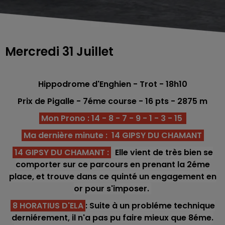
Mercredi 31 Juillet
Hippodrome d'Enghien
- Trot - 18h10
Prix de Pigalle
- 7
éme course -
16 pts
- 2875
m
Mon Prono : 14 - 8 - 7 - 9 - 1 - 3 - 15
Ma dernière minute : 14 GIPSY DU CHAMANT
14 GIPSY DU CHAMANT
:
Elle vient de très bien se
comporter sur ce parcours en prenant la 2éme
place, et trouve dans ce quinté un engagement en
or pour s'imposer.
8 HORATIUS D'ELA
: Suite à un probléme technique
derniérement, il n'a pas pu faire mieux que 8éme.