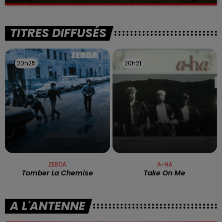
La victime a coulé à pic
TITRES DIFFUSÉS
20h25
20h25
20h21
20h21
ZEBDA
A-HA
Tomber La Chemise
Take On Me
A L'ANTENNE