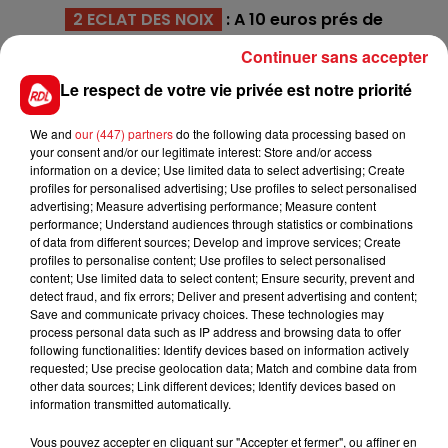
2 ECLAT DES NOIX
: A 10 euros prés de
l'engagement, c'est sa course de l'hiver. Une
Continuer sans accepter
épreuve dont il devrait prendre un accessit
Le respect de votre vie privée est notre priorité
1 ELIXIR DE CRENNES
:
Il a tiré un numéo piége avec le
1 à la corde, et devra éviter de se faire envelopper
We and
our (447) partners
do the following data processing based on
durant le trajet si il veut venir compléter le quinté
your consent and/or our legitimate interest: Store and/or access
information on a device; Use limited data to select advertising; Create
*******
profiles for personalised advertising; Use profiles to select personalised
advertising; Measure advertising performance; Measure content
En direct des pistes :
performance; Understand audiences through statistics or combinations
of data from different sources; Develop and improve services; Create
profiles to personalise content; Use profiles to select personalised
content; Use limited data to select content; Ensure security, prevent and
detect fraud, and fix errors; Deliver and present advertising and content;
Save and communicate privacy choices. These technologies may
process personal data such as IP address and browsing data to offer
following functionalities: Identify devices based on information actively
requested; Use precise geolocation data; Match and combine data from
FILS D'ACTUS
other data sources; Link different devices; Identify devices based on
information transmitted automatically.
Vous pouvez accepter en cliquant sur "Accepter et fermer", ou affiner en