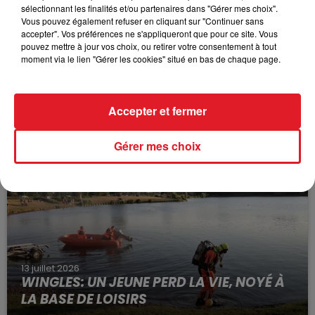
sélectionnant les finalités et/ou partenaires dans "Gérer mes choix".
Vous pouvez également refuser en cliquant sur "Continuer sans
accepter". Vos préférences ne s'appliqueront que pour ce site. Vous
pouvez mettre à jour vos choix, ou retirer votre consentement à tout
moment via le lien "Gérer les cookies" situé en bas de chaque page.
15 juillet 2026
BÉTHUNE: ENQUÊTE POUR HOMICIDE
Accepter et fermer
VOLONTAIRE EN COURS, APRÈS LA...
Selon les premiers éléments, le logement servait
Gérer mes choix
à des prostituées
13 juillet 2026
WINGLES: UN JEUNE PERD LA VIE, NOYÉ À
LA BASE DE LOISIRS