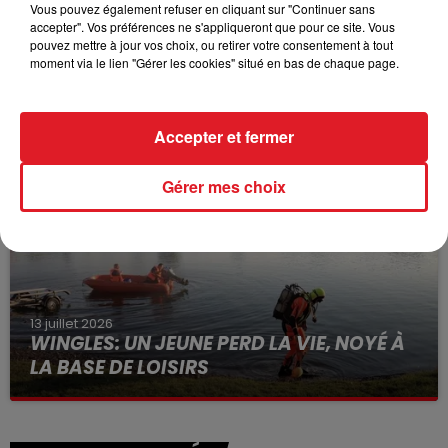
Vous pouvez également refuser en cliquant sur "Continuer sans
accepter". Vos préférences ne s'appliqueront que pour ce site. Vous
pouvez mettre à jour vos choix, ou retirer votre consentement à tout
moment via le lien "Gérer les cookies" situé en bas de chaque page.
15 juillet 2026
BÉTHUNE: ENQUÊTE POUR HOMICIDE
VOLONTAIRE EN COURS, APRÈS LA...
Accepter et fermer
Selon les premiers éléments, le logement servait
à des prostituées
Gérer mes choix
13 juillet 2026
WINGLES: UN JEUNE PERD LA VIE, NOYÉ À
LA BASE DE LOISIRS
La victime a coulé à pic