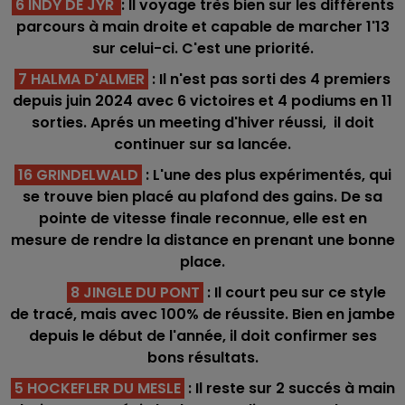
6 INDY DE JYR
: Il voyage très bien sur les différents
parcours à main droite et capable de marcher 1'13
sur celui-ci. C'est une priorité.
7 HALMA D'ALMER
: Il n'est pas sorti des 4 premiers
depuis juin 2024 avec 6 victoires et 4 podiums en 11
sorties. Aprés un meeting d'hiver réussi, il doit
continuer sur sa lancée.
16 GRINDELWALD
: L'une des plus expérimentés, qui
se trouve bien placé au plafond des gains. De sa
pointe de vitesse finale reconnue, elle est en
mesure de rendre la distance en prenant une bonne
place.
8 JINGLE DU PONT
: Il court peu sur ce style
de tracé, mais avec 100% de réussite. Bien en jambe
depuis le début de l'année, il doit confirmer ses
bons résultats.
5 HOCKEFLER DU MESLE
: Il reste sur 2 succés à main