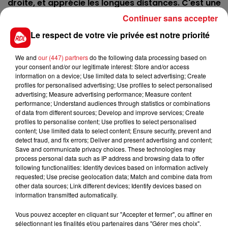
droite, et apprécie les longues distances. C'est une
belle possibilité dans ce quinté.
Continuer sans accepter
2 GUERRIER CASTELETS
: Avec lui c'est le plus
Le respect de votre vie privée est notre priorité
souvent une question de départ, si ça se passe bien
durant les 200 premiers mêtres, il peut passer en
We and
our (447) partners
do the following data processing based on
your consent and/or our legitimate interest: Store and/or access
mode réhabilitation.
information on a device; Use limited data to select advertising; Create
profiles for personalised advertising; Use profiles to select personalised
*******
advertising; Measure advertising performance; Measure content
En direct des pistes :
performance; Understand audiences through statistics or combinations
of data from different sources; Develop and improve services; Create
profiles to personalise content; Use profiles to select personalised
content; Use limited data to select content; Ensure security, prevent and
detect fraud, and fix errors; Deliver and present advertising and content;
Save and communicate privacy choices. These technologies may
process personal data such as IP address and browsing data to offer
FILS D'ACTUS
following functionalities: Identify devices based on information actively
requested; Use precise geolocation data; Match and combine data from
other data sources; Link different devices; Identify devices based on
information transmitted automatically.
Vous pouvez accepter en cliquant sur "Accepter et fermer", ou affiner en
sélectionnant les finalités et/ou partenaires dans "Gérer mes choix".