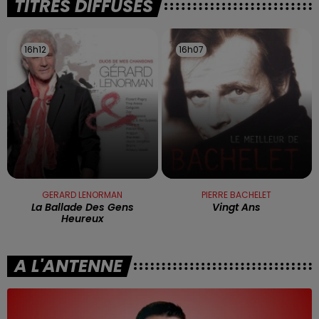
TITRES DIFFUSÉS
16h12
16h12
16h07
16h07
GERARD LENORMAN
PIERRE BACHELET
La Ballade Des Gens
Vingt Ans
Heureux
A L'ANTENNE