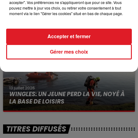
accepter". Vos préférences ne s'appliqueront que pour ce site. Vous
pouvez mettre à jour vos choix, ou retirer votre consentement à tout
15 juillet 2026
moment via le lien "Gérer les cookies" situé en bas de chaque page.
BÉTHUNE: ENQUÊTE POUR HOMICIDE
VOLONTAIRE EN COURS, APRÈS LA...
Selon les premiers éléments, le logement servait
Accepter et fermer
à des prostituées
Gérer mes choix
13 juillet 2026
WINGLES: UN JEUNE PERD LA VIE, NOYÉ À
LA BASE DE LOISIRS
La victime a coulé à pic
TITRES DIFFUSÉS