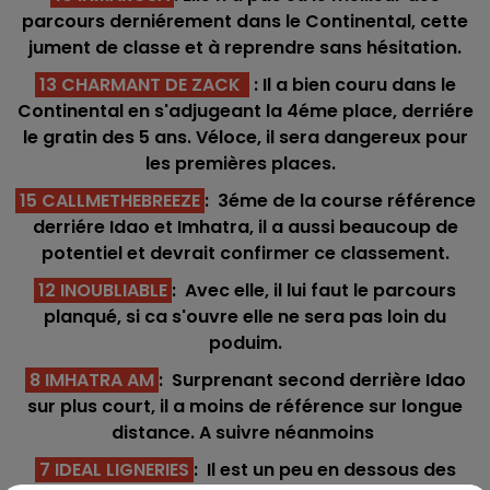
parcours derniérement dans le Continental, cette
jument de classe et à reprendre sans hésitation.
13 CHARMANT DE ZACK
: Il a bien couru dans le
Continental en s'adjugeant la 4éme place, derriére
le gratin des 5 ans. Véloce, il sera dangereux pour
les premières places.
15 CALLMETHEBREEZE
: 3éme de la course référence
derriére Idao et Imhatra, il a aussi beaucoup de
potentiel et devrait confirmer ce classement.
12 INOUBLIABLE
: Avec elle, il lui faut le parcours
planqué, si ca s'ouvre elle ne sera pas loin du
poduim.
8 IMHATRA AM
: Surprenant second derrière Idao
sur plus court, il a moins de référence sur longue
distance. A suivre néanmoins
7 IDEAL LIGNERIES
: Il est un peu en dessous des