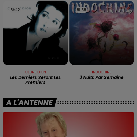
8h42
8h42
8h38
8h38
CELINE DION
INDOCHINE
Les Derniers Seront Les
3 Nuits Par Semaine
Premiers
A L'ANTENNE