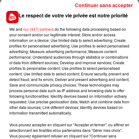
meilleurs, mais reste capable de prendre les
Continuer sans accepter
miettes à l'arrivée.
Le respect de votre vie privée est notre priorité
******
We and
our (447) partners
do the following data processing based on
En direct des pistes :
your consent and/or our legitimate interest: Store and/or access
Vincennes (R1)
: 813 COPSI - 908 JULES ET JIM
information on a device; Use limited data to select advertising; Create
profiles for personalised advertising; Use profiles to select personalised
Cagnes/mer (R5)
: 403 HARLEY DES PRES - 501 IN
advertising; Measure advertising performance; Measure content
performance; Understand audiences through statistics or combinations
LOVE AGAIN
of data from different sources; Develop and improve services; Create
profiles to personalise content; Use profiles to select personalised
content; Use limited data to select content; Ensure security, prevent and
detect fraud, and fix errors; Deliver and present advertising and content;
Save and communicate privacy choices. These technologies may
FILS D'ACTUS
process personal data such as IP address and browsing data to offer
following functionalities: Identify devices based on information actively
requested; Use precise geolocation data; Match and combine data from
other data sources; Link different devices; Identify devices based on
information transmitted automatically.
Vous pouvez accepter en cliquant sur "Accepter et fermer", ou affiner en
sélectionnant les finalités et/ou partenaires dans "Gérer mes choix".
Vous pouvez également refuser en cliquant sur "Continuer sans