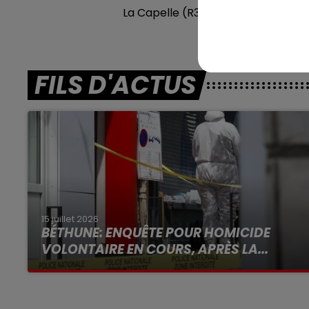
La Capelle (R3) : 303 ILLICO DES 
FILS D'ACTUS
15 juillet 2026
BÉTHUNE: ENQUÊTE POUR HOMICIDE
VOLONTAIRE EN COURS, APRÈS LA...
Selon les premiers éléments, le logement
servait à des prostituées