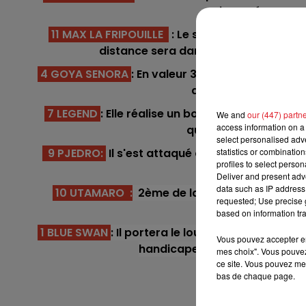
7h00 - 10h00
imposé. Ca peut
RDL WEEK-END
11 MAX LA FRIPOUILLE
: Le spécialiste de Comp
distance sera dans ses cordes et fait
4 GOYA SENORA
: En valeur 37,5, il vient de ter
doitcompter avec lui
7 LEGEND
: Elle réalise un bon début de saison,
We and
our (447) partn
access information on a 
quelques rangs par r
select personalised ad
statistics or combinatio
9 PJEDRO:
Il s'est attaqué au grand handicap d
profiles to select person
moins relevé
Deliver and present adv
10h00 - 12h00
data such as IP address 
10 UTAMARO :
2ème de la course référence, l
RDL Weekend
requested; Use precise g
l'occasion et 
based on information tra
1 BLUE SWAN
: Il portera le lourd fardeau de 62 
Vous pouvez accepter en 
handicapeur a fait un geste en
mes choix". Vous pouvez
ce site. Vous pouvez met
**
bas de chaque page.
En dir