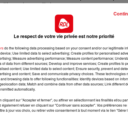
10h00 - 12h00
 l'être aujourourd'hui.
RDL WEEKEND
Contin
iègne, il a encore à 10 ans de beaux restes. La longue
 partie des chances régulières de ce quinté.
miner 4 x de suite à l'arrivée de quinté, encore une fois o
Le respect de votre vie privée est notre priorité
 pour les premières places.
 et va apprécier la longue distance. Elle devrait gagner
ers
do the following data processing based on your consent and/or our legitimate int
device; Use limited data to select advertising; Create profiles for personalised adver
apport à sa dernière course.
vertising; Measure advertising performance; Measure content performance; Unders
ns of data from different sources; Develop and improve services; Create profiles to 
e Chantilly, finissant 7éme sur plus court. Dans ce lot
alised content; Use limited data to select content; Ensure security, prevent and detect
, il doit mieux faire
ertising and content; Save and communicate privacy choices. These technologies
7h00 - 10h00
and browsing data to offer following functionalities: Identify devices based on infor
oin devant Pjedro et Blue Swan, il sera rallongé pour
RDL Week-end
eolocation data; Match and combine data from other data sources; Link different de
visera une 5éme place.
nsmitted automatically.
kg, et vient par deux fois céder à distance. Néanmoins l
cliquant sur "Accepter et fermer", ou affiner en sélectionnant les finalités et/ou pa
 le baissant au poids. Possible reveil
 également refuser en cliquant sur "Continuer sans accepter". Vos préférences ne 
tre à jour vos choix, ou retirer votre consentement à tout moment via le lien "Gérer 
**********
ect des pistes