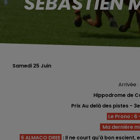
SEBASTIEN 
Samedi 25 Juin
Arrivée : 
Hippodrome de C
Prix Au delà des pistes - 
Le Prono : 6 -
Ma dernière m
6 ALMACO DREE
: Il ne court qu'à bon escient,