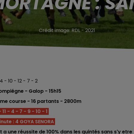
MORTAGNE : SAM
Crédit image:
RDL - 2021
4 - 10 - 12 - 7 - 2
ompiégne - Galop
- 15h15
3eme
course -
16 partants - 2800
m
 11 - 4 - 7 - 9 - 10 - 1
inute : 4 GOYA SENORA
 et a une réussite de 100% dans les quintés sans s'y etre