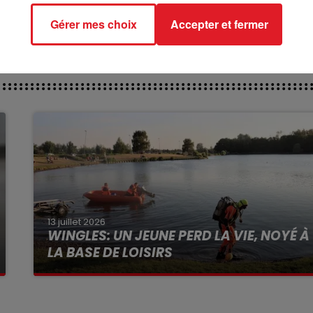
DOUETS - 401 HELGERES - 613 JULES ET JIM -
Gérer mes choix
Accepter et fermer
13 juillet 2026
WINGLES: UN JEUNE PERD LA VIE, NOYÉ À
LA BASE DE LOISIRS
La victime a coulé à pic