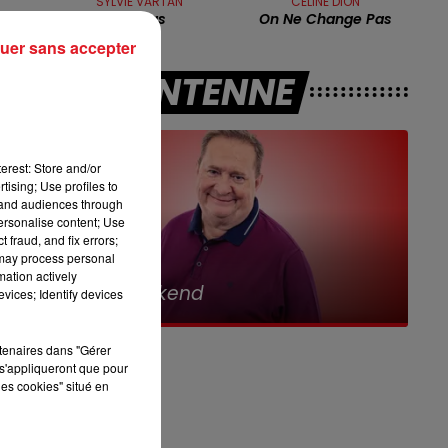
SYLVIE VARTAN
CELINE DION
7h00 - 10h00
Nicolas
On Ne Change Pas
RDL WEEK-END
uer sans accepter
A L'ANTENNE
n
erest: Store and/or
tising; Use profiles to
tand audiences through
personalise content; Use
 fraud, and fix errors;
 may process personal
10h00 - 12h00
mation actively
RDL Weekend
vices; Identify devices
e
rtenaires dans "Gérer
s'appliqueront que pour
les cookies" situé en