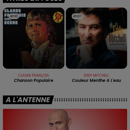
4h10
4h10
4h07
4h07
CLAUDE FRANÇOIS
EDDY MITCHELL
Chanson Populaire
Couleur Menthe A L'eau
A L'ANTENNE