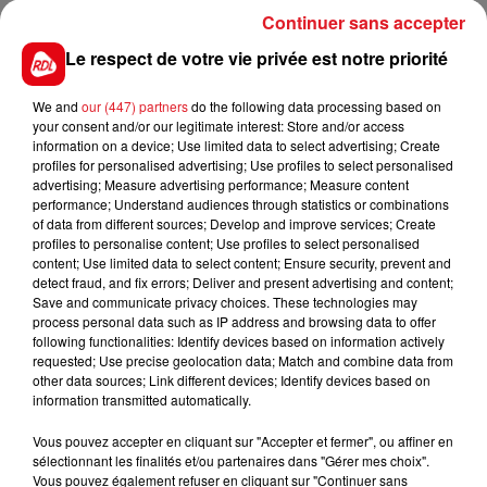
16 SOUVENIR D'ECAJEUL
: Il fait preuve d'une belle
Continuer sans accepter
regularité avec un 5/6 à l'arrivée dans les quintés.
Plus relevé cette fois-ci, il sera placé en fin de
Le respect de votre vie privée est notre priorité
combinaison.
We and
our (447) partners
do the following data processing based on
******
your consent and/or our legitimate interest: Store and/or access
information on a device; Use limited data to select advertising; Create
En direct des pistes
profiles for personalised advertising; Use profiles to select personalised
advertising; Measure advertising performance; Measure content
Longchamp (R1) : 101 SURABAD
performance; Understand audiences through statistics or combinations
of data from different sources; Develop and improve services; Create
*************
profiles to personalise content; Use profiles to select personalised
content; Use limited data to select content; Ensure security, prevent and
detect fraud, and fix errors; Deliver and present advertising and content;
Save and communicate privacy choices. These technologies may
process personal data such as IP address and browsing data to offer
FILS D'ACTUS
following functionalities: Identify devices based on information actively
requested; Use precise geolocation data; Match and combine data from
other data sources; Link different devices; Identify devices based on
information transmitted automatically.
Vous pouvez accepter en cliquant sur "Accepter et fermer", ou affiner en
sélectionnant les finalités et/ou partenaires dans "Gérer mes choix".
Vous pouvez également refuser en cliquant sur "Continuer sans