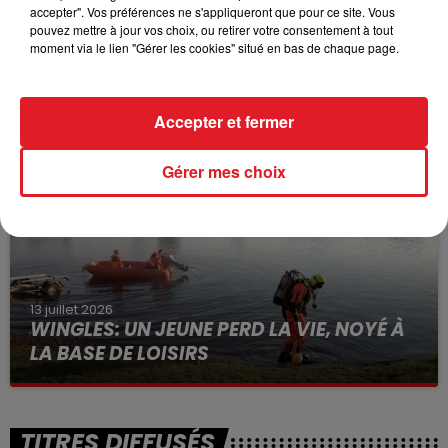
accepter". Vos préférences ne s'appliqueront que pour ce site. Vous
pouvez mettre à jour vos choix, ou retirer votre consentement à tout
moment via le lien "Gérer les cookies" situé en bas de chaque page.
15 juillet 2026
BÉTHUNE: ENQUÊTE POUR HOMICIDE
VOLONTAIRE EN COURS, APRÈS LA...
Accepter et fermer
Selon les premiers éléments, le logement servait
à des prostituées
Gérer mes choix
13 juillet 2026
WINGLES: UN JEUNE PERD LA VIE, NOYÉ À
LA BASE DE LOISIRS
La victime a coulé à pic
TITRES DIFFUSÉS