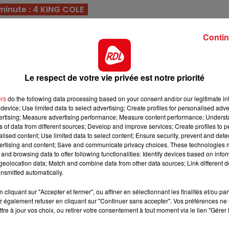
13h00 - 16h00
minute : 4 KING COLE
LES APRÈS-MIDI QUI CHANTENT
il a rejoint les boxs de Ch.Maertens qui le tient en hau
Contin
trée, mais a été preparé pour cette course.
ques pour aborder le meeting hivernal aprés 2 courses s
, pour une confirmation de sa dernière sortie.
Le respect de votre vie privée est notre priorité
 il posséde maintenant 3 courses dans les jambes tout e
r cette épreuve, il est prêt à faire surface.
ers
do the following data processing based on your consent and/or our legitimate int
device; Use limited data to select advertising; Create profiles for personalised adver
 été remarquée, alors qu'elle avait gardé ses chaussur
vertising; Measure advertising performance; Measure content performance; Unders
ns of data from different sources; Develop and improve services; Create profiles to 
as trop loin en début de ligne droite, attenion à elle.
alised content; Use limited data to select content; Ensure security, prevent and detect
ntemps sur ce parcours en prenant plusieurs places. Sa
ertising and content; Save and communicate privacy choices. These technologies
and browsing data to offer following functionalities: Identify devices based on infor
t l'en mener à l'arrivée de cette épreuve.
eolocation data; Match and combine data from other data sources; Link different de
16h00 - 19h00
nsmitted automatically.
11"2 sur 2100m avec un numéro tout à l'extèrieur. Elle ser
nt
Le Jukebox RDL
i ici en partant devant.
cliquant sur "Accepter et fermer", ou affiner en sélectionnant les finalités et/ou pa
 également refuser en cliquant sur "Continuer sans accepter". Vos préférences ne 
 de ses résultats étrangers, et de sa récente sortie. Il n
tre à jour vos choix, ou retirer votre consentement à tout moment via le lien "Gérer 
imer en fin de combinaison.