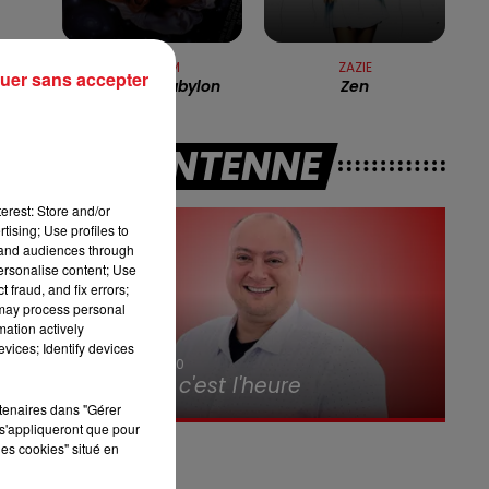
16h00 - 19h00
LE JUKEBOX RDL
te
BONEY M
ZAZIE
uer sans accepter
Rivers Of Babylon
Zen
ur
A L'ANTENNE
n
erest: Store and/or
tising; Use profiles to
es
tand audiences through
personalise content; Use
 fraud, and fix errors;
 may process personal
mation actively
vices; Identify devices
7h00 - 10h00
a
Debout c'est l'heure
rtenaires dans "Gérer
s'appliqueront que pour
e
les cookies" situé en