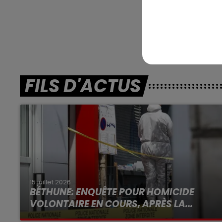
**
En dir
FILS D'ACTUS
15 juillet 2026
BÉTHUNE: ENQUÊTE POUR HOMICIDE
VOLONTAIRE EN COURS, APRÈS LA...
Selon les premiers éléments, le logement