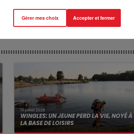
**********
ect des pistes
Gérer mes choix
Accepter et fermer
13 juillet 2026
WINGLES: UN JEUNE PERD LA VIE, NOYÉ À
LA BASE DE LOISIRS
La victime a coulé à pic