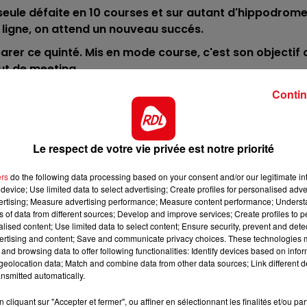
16h00 - 19h00
 seule défaite en 10 courses et sur autant d'hippodrom
LE JUKEBOX RDL
ligne, on attend un nouveau succés.
éparer ce quinté. Mis en mode course, c'est son objectif 
ut de meeting.
uis 2 ans, mais il fait preuve d'une grande régularité à
Contin
s plus relevés. C'est une première chance.
courses en ayant un parcours favorable, si c'est le cas, sa
Le respect de votre vie privée est notre priorité
est dans les 4.
sa jeunesse, il a ensuite connu des fortunes diverses. 
ers
do the following data processing based on your consent and/or our legitimate int
lace est dans les 5.
device; Use limited data to select advertising; Create profiles for personalised adver
vertising; Measure advertising performance; Measure content performance; Unders
e confrontation, elle a pour elle l'aptitude à la cendr
ns of data from different sources; Develop and improve services; Create profiles to 
alised content; Use limited data to select content; Ensure security, prevent and detect
iser avec certains.
7h00 - 10h00
ertising and content; Save and communicate privacy choices. These technologies
Debout c'est l'heure
 donne son coeur sur la piste et sera mené par Mr 5000
and browsing data to offer following functionalities: Identify devices based on infor
eolocation data; Match and combine data from other data sources; Link different de
ictoires.
nsmitted automatically.
FO - INFO - INFO ********
cliquant sur "Accepter et fermer", ou affiner en sélectionnant les finalités et/ou pa