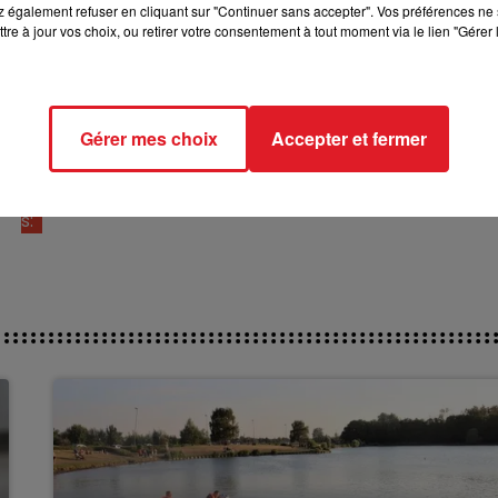
 également refuser en cliquant sur "Continuer sans accepter". Vos préférences ne 
nale pour la filiière des courses sur une
tre à jour vos choix, ou retirer votre consentement à tout moment via le lien "Gérer 
e du gouvernement,
 hippiques le
JEUDI 7 NOVEMBRE.
Gérer mes choix
Accepter et fermer
rect des piste
s: