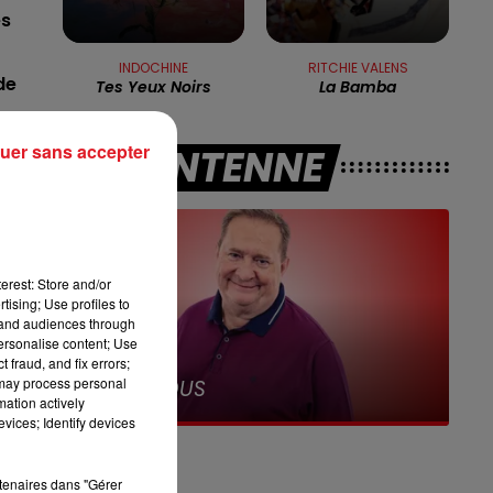
7h00 - 10h00
es
DEBOUT C'EST L'HEURE
INDOCHINE
RITCHIE VALENS
de
Tes Yeux Noirs
La Bamba
uer sans accepter
A L'ANTENNE
Au
erest: Store and/or
tising; Use profiles to
tand audiences through
ée
personalise content; Use
 fraud, and fix errors;
12h00 - 13h00
 may process personal
RDL & VOUS
mation actively
vices; Identify devices
rtenaires dans "Gérer