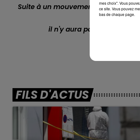
mes choix". Vous pouvez
Suite à un mouvement de grêve natio
ce site. Vous pouvez met
bas de chaque page.
nouvelle tax
il n'y aura pas de réunions
En di
FILS D'ACTUS