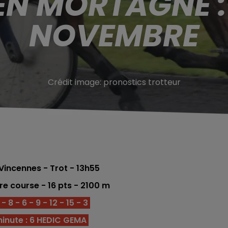
EN MORTAGNE :
NOVEMBRE
Crédit image:
pronostics trotteur
Vincennes - Trot
- 13h55
ére
course -
16
pts
- 2100
m
 8 - 6 - 9 - 12 - 15 - 3
inute : 6 HEDIC GEMA