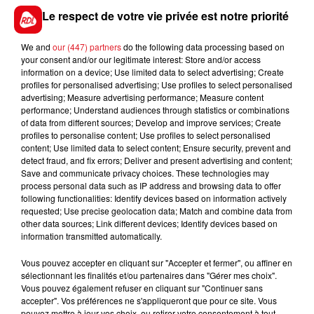
Le respect de votre vie privée est notre priorité
*********
En direct des pistes :
We and
our (447) partners
do the following data processing based on
your consent and/or our legitimate interest: Store and/or access
information on a device; Use limited data to select advertising; Create
profiles for personalised advertising; Use profiles to select personalised
advertising; Measure advertising performance; Measure content
performance; Understand audiences through statistics or combinations
/
of data from different sources; Develop and improve services; Create
profiles to personalise content; Use profiles to select personalised
content; Use limited data to select content; Ensure security, prevent and
detect fraud, and fix errors; Deliver and present advertising and content;
FILS D'ACTUS
Save and communicate privacy choices. These technologies may
process personal data such as IP address and browsing data to offer
following functionalities: Identify devices based on information actively
requested; Use precise geolocation data; Match and combine data from
other data sources; Link different devices; Identify devices based on
information transmitted automatically.
Vous pouvez accepter en cliquant sur "Accepter et fermer", ou affiner en
sélectionnant les finalités et/ou partenaires dans "Gérer mes choix".
Vous pouvez également refuser en cliquant sur "Continuer sans
accepter". Vos préférences ne s'appliqueront que pour ce site. Vous
15 juillet 2026
pouvez mettre à jour vos choix, ou retirer votre consentement à tout