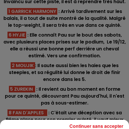
Invaincu sur cette piste, il est à reprendre très haut.
1 GARRICK HARMONY
: Arrivé tardivement sur les
balais, il a tout de suite montré de la qualité. Malgré
le top-weight, il sera très en vue dans ce quinté.
6 HYJIE
: Elle connaît Pau sur le bout des sabots,
avec plusieurs places prises sur le podium, Le 19/12,
elle a rèussi une bonne perf derriére un cheval
estimé. Vers une confirmation.
2 MOUJIK
: Il saute aussi bien les haies que les
steeples, et sa régulité lui donne le droit de finir
encore dans les 5.
5 ZUREKIN
: Il revient au bon moment en forme
pour ce quinté, découvrant Pau aujourd'hui, il n'est
pas à sous-estimer.
8 FAN D'APPLES
: C'était une déception avec sa
9éme place pour son premier quinté, il vaut mieux
Continuer sans accepter
que cela. Pas impossible sur sa vraie valeur