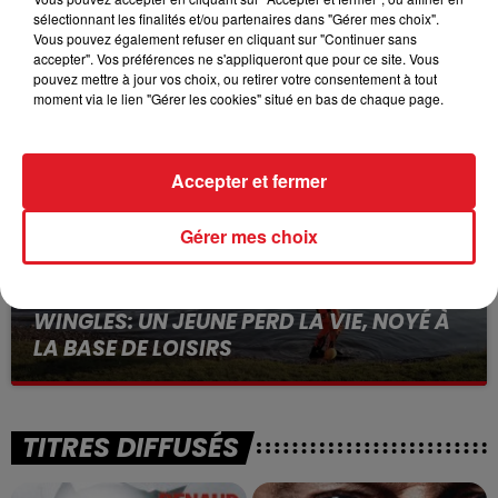
sélectionnant les finalités et/ou partenaires dans "Gérer mes choix".
15 juillet 2026
BÉTHUNE: ENQUÊTE POUR HOMICIDE
Vous pouvez également refuser en cliquant sur "Continuer sans
accepter". Vos préférences ne s'appliqueront que pour ce site. Vous
VOLONTAIRE EN COURS, APRÈS LA...
pouvez mettre à jour vos choix, ou retirer votre consentement à tout
Selon les premiers éléments, le logement servait
moment via le lien "Gérer les cookies" situé en bas de chaque page.
à des prostituées
Accepter et fermer
Gérer mes choix
13 juillet 2026
WINGLES: UN JEUNE PERD LA VIE, NOYÉ À
LA BASE DE LOISIRS
La victime a coulé à pic
TITRES DIFFUSÉS