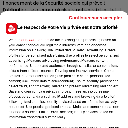
financement de la Sécurité sociale qui prévoit
l’obligation de grouper plusieurs patients (dont l’état
de santé le permet) sur les transports médicaux à
Continuer sans accepter
partir de 2024
Le respect de votre vie privée est notre priorité
We and
our (447) partners
do the following data processing based on
Soyez très prudents, si vous circulez dans ces
your consent and/or our legitimate interest: Store and/or access
secteurs!
information on a device; Use limited data to select advertising; Create
profiles for personalised advertising; Use profiles to select personalised
advertising; Measure advertising performance; Measure content
performance; Understand audiences through statistics or combinations
of data from different sources; Develop and improve services; Create
FIL D'ACTUS
profiles to personalise content; Use profiles to select personalised
content; Use limited data to select content; Ensure security, prevent and
detect fraud, and fix errors; Deliver and present advertising and content;
Save and communicate privacy choices. These technologies may
process personal data such as IP address and browsing data to offer
following functionalities: Identify devices based on information actively
requested; Use precise geolocation data; Match and combine data from
other data sources; Link different devices; Identify devices based on
information transmitted automatically.
Vous pouvez accepter en cliquant sur "Accepter et fermer", ou affiner en