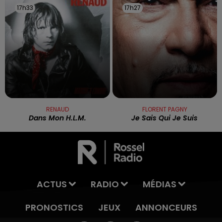
17h33
17h33
17h27
17h27
RENAUD
FLORENT PAGNY
Dans Mon H.l.m.
Je Sais Qui Je Suis
ACTUS
RADIO
MÉDIAS
PRONOSTICS
JEUX
ANNONCEURS