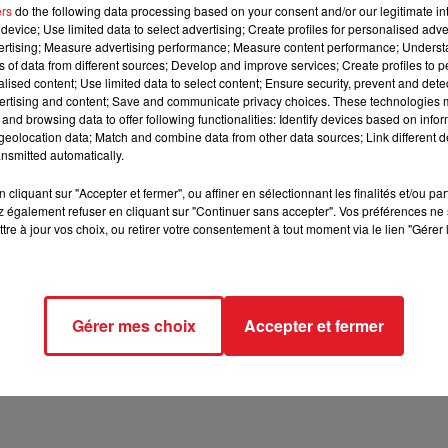
ers
do the following data processing based on your consent and/or our legitimate int
device; Use limited data to select advertising; Create profiles for personalised adver
12h00 - 13h00
vertising; Measure advertising performance; Measure content performance; Unders
RDL & VOUS
ns of data from different sources; Develop and improve services; Create profiles to 
alised content; Use limited data to select content; Ensure security, prevent and detect
ertising and content; Save and communicate privacy choices. These technologies
and browsing data to offer following functionalities: Identify devices based on infor
eolocation data; Match and combine data from other data sources; Link different de
nsmitted automatically.
1 min 46 
cliquant sur "Accepter et fermer", ou affiner en sélectionnant les finalités et/ou pa
 également refuser en cliquant sur "Continuer sans accepter". Vos préférences ne 
tre à jour vos choix, ou retirer votre consentement à tout moment via le lien "Gérer 
Gérer mes choix
Accepter et fermer
idien !