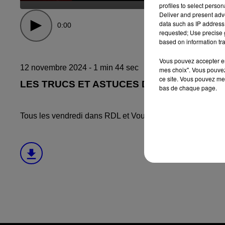
DEBOUT C'EST L'HEURE
profiles to select person
Deliver and present adv
data such as IP address 
0:00
requested; Use precise g
based on information tra
Vous pouvez accepter en 
12 novembre 2024 - 1 min 44 sec
mes choix". Vous pouvez
ce site. Vous pouvez met
LES TRUCS ET ASTUCES DE MAMIE MYRI
bas de chaque page.
Tous les vendredi dans RDL et Vous, retrouvez les trucs