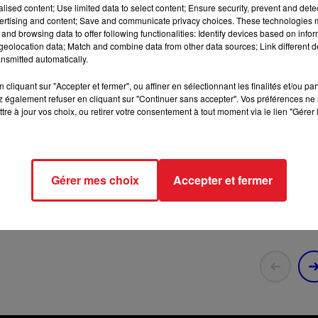
RDL & VOUS
alised content; Use limited data to select content; Ensure security, prevent and detect
ertising and content; Save and communicate privacy choices. These technologies
and browsing data to offer following functionalities: Identify devices based on infor
1 min 44 
eolocation data; Match and combine data from other data sources; Link different de
nsmitted automatically.
cliquant sur "Accepter et fermer", ou affiner en sélectionnant les finalités et/ou pa
 également refuser en cliquant sur "Continuer sans accepter". Vos préférences ne 
tre à jour vos choix, ou retirer votre consentement à tout moment via le lien "Gérer 
AM
 et astuces de Mamie Myriam
Gérer mes choix
Accepter et fermer