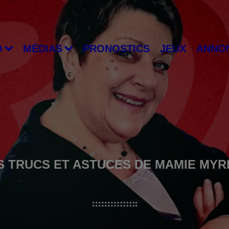
O
MÉDIAS
PRONOSTICS
JEUX
ANNO
S TRUCS ET ASTUCES DE MAMIE MYR