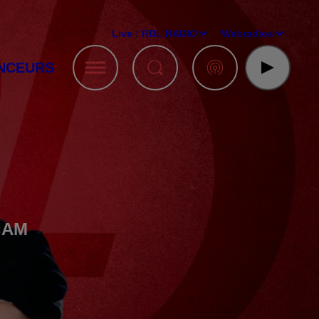
Live :
RDL RADIO
Webradios
NCEURS
IAM