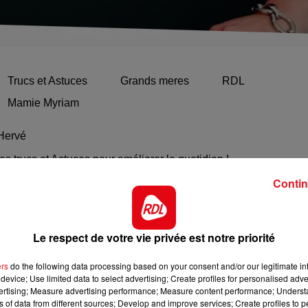
Trucs et Astuces
Grands meres
RDL
Mamie Myriam
Hervé
les trucs et Astuces pour améliorer le quotidien !
Contin
Le respect de votre vie privée est notre priorité
ers
do the following data processing based on your consent and/or our legitimate int
device; Use limited data to select advertising; Create profiles for personalised adver
vertising; Measure advertising performance; Measure content performance; Unders
12h00 - 13h00
ns of data from different sources; Develop and improve services; Create profiles to 