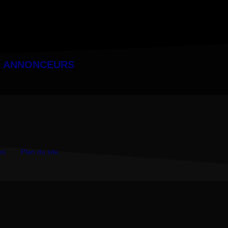
ANNONCEURS
es
Plan du site