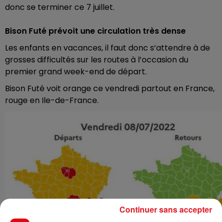
donc se terminer ce 7 juillet.
Bison Futé prévoit une circulation très dense
Les enfants en vacances, il faut donc s’attendre à de
grosses difficultés sur les routes à l’occasion du
premier grand week-end de départ.
Bison Futé voit orange ce vendredi partout en France,
rouge en Ile-de-France.
Continuer sans accepter