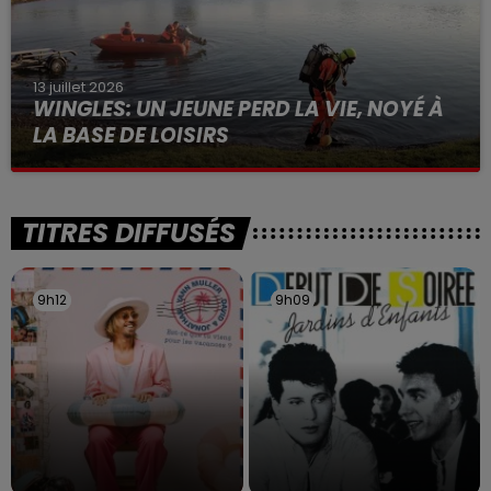
13 juillet 2026
WINGLES: UN JEUNE PERD LA VIE, NOYÉ À
LA BASE DE LOISIRS
La victime a coulé à pic
TITRES DIFFUSÉS
9h12
9h12
9h09
9h09