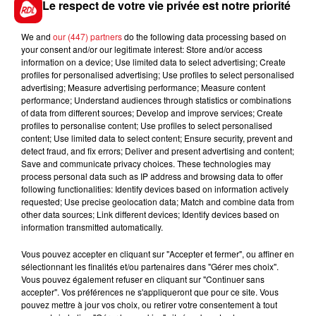
Le respect de votre vie privée est notre priorité
We and
our (447) partners
do the following data processing based on
your consent and/or our legitimate interest: Store and/or access
information on a device; Use limited data to select advertising; Create
Ça se corse samedi, avec des prévisions rouges dans
profiles for personalised advertising; Use profiles to select personalised
tout l’Hexagone. La journée est même classée noire
advertising; Measure advertising performance; Measure content
performance; Understand audiences through statistics or combinations
dans la région Auvergne-Rhône-Alpes.
of data from different sources; Develop and improve services; Create
profiles to personalise content; Use profiles to select personalised
content; Use limited data to select content; Ensure security, prevent and
detect fraud, and fix errors; Deliver and present advertising and content;
Save and communicate privacy choices. These technologies may
process personal data such as IP address and browsing data to offer
following functionalities: Identify devices based on information actively
requested; Use precise geolocation data; Match and combine data from
other data sources; Link different devices; Identify devices based on
information transmitted automatically.
Vous pouvez accepter en cliquant sur "Accepter et fermer", ou affiner en
sélectionnant les finalités et/ou partenaires dans "Gérer mes choix".
Vous pouvez également refuser en cliquant sur "Continuer sans
accepter". Vos préférences ne s'appliqueront que pour ce site. Vous
pouvez mettre à jour vos choix, ou retirer votre consentement à tout