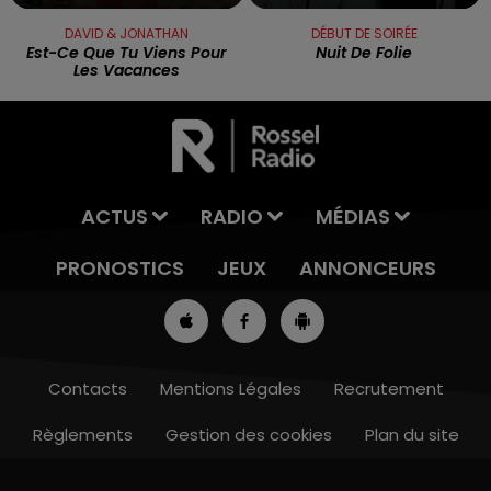
DAVID & JONATHAN
DÉBUT DE SOIRÉE
Est-Ce Que Tu Viens Pour
Nuit De Folie
Les Vacances
ACTUS
RADIO
MÉDIAS
PRONOSTICS
JEUX
ANNONCEURS
Contacts
Mentions Légales
Recrutement
Règlements
Gestion des cookies
Plan du site
13h00 - 16h00
LES APRÈS-MIDI QUI CHANTENT