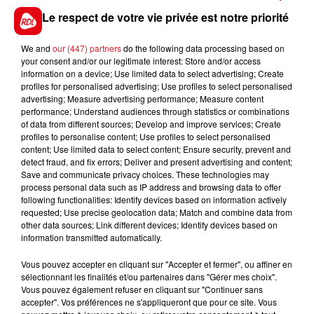
Rendez-vous, samedi et dimanche, de 10h à 20h.
Le respect de votre vie privée est notre priorité
Entrée gratuite, avec pass vaccinal.
We and
our (447) partners
do the following data processing based on
your consent and/or our legitimate interest: Store and/or access
information on a device; Use limited data to select advertising; Create
profiles for personalised advertising; Use profiles to select personalised
FIL D'ACTUS
advertising; Measure advertising performance; Measure content
performance; Understand audiences through statistics or combinations
of data from different sources; Develop and improve services; Create
profiles to personalise content; Use profiles to select personalised
content; Use limited data to select content; Ensure security, prevent and
detect fraud, and fix errors; Deliver and present advertising and content;
Save and communicate privacy choices. These technologies may
process personal data such as IP address and browsing data to offer
following functionalities: Identify devices based on information actively
requested; Use precise geolocation data; Match and combine data from
other data sources; Link different devices; Identify devices based on
15 juillet 2026
information transmitted automatically.
BÉTHUNE: ENQUÊTE POUR HOMICIDE
VOLONTAIRE EN COURS, APRÈS LA...
Vous pouvez accepter en cliquant sur "Accepter et fermer", ou affiner en
Selon les premiers éléments, le logement servait
sélectionnant les finalités et/ou partenaires dans "Gérer mes choix".
Vous pouvez également refuser en cliquant sur "Continuer sans
à des prostituées
accepter". Vos préférences ne s'appliqueront que pour ce site. Vous