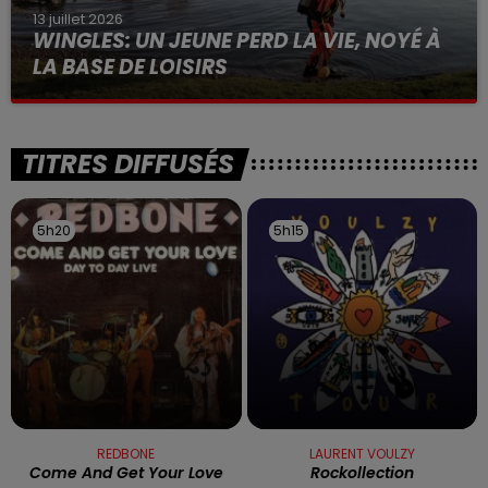
13 juillet 2026
WINGLES: UN JEUNE PERD LA VIE, NOYÉ À
LA BASE DE LOISIRS
La victime a coulé à pic
TITRES DIFFUSÉS
5h20
5h20
5h15
5h15
REDBONE
LAURENT VOULZY
Come And Get Your Love
Rockollection