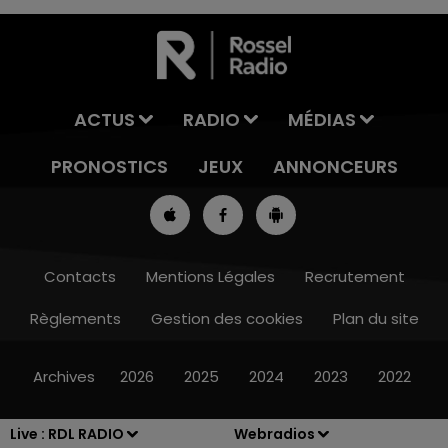
ACTUS
RADIO
MÉDIAS
PRONOSTICS
JEUX
ANNONCEURS
Contacts
Mentions Légales
Recrutement
Règlements
Gestion des cookies
Plan du site
13h00 - 16h00
LES APRÈS-MIDI QUI CHANTENT
Archives
2026
2025
2024
2023
2022
Live :
RDL RADIO
Webradios