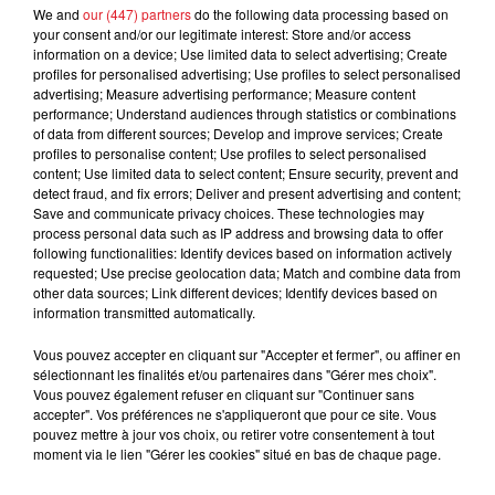
We and
our (447) partners
do the following data processing based on
Les communes concernées par la zone de contrôle
your consent and/or our legitimate interest: Store and/or access
temporaire et le confinement :
information on a device; Use limited data to select advertising; Create
profiles for personalised advertising; Use profiles to select personalised
Airon-NotreDame, Airon-Saint-Vaast, Ambleteuse,
advertising; Measure advertising performance; Measure content
performance; Understand audiences through statistics or combinations
Audinghen, Audresselles, Berck, Boulogne-sur-Mer,
of data from different sources; Develop and improve services; Create
Calais, Camiers, Conchil-Le-Temple, Condette,
profiles to personalise content; Use profiles to select personalised
Coquelles, Coulogne, Cucq, Dannes, Echinghen,
content; Use limited data to select content; Ensure security, prevent and
detect fraud, and fix errors; Deliver and present advertising and content;
Equihen-Plage, Escalles, Etaples, Frencq, Groffliers,
Save and communicate privacy choices. These technologies may
Halinghen, Hesdigneul-lesBoulogne, Hesdin-l’Abbé,
process personal data such as IP address and browsing data to offer
Isques, Le Portel, Le-Touquet-Paris-Plage, Lefaux,
following functionalities: Identify devices based on information actively
requested; Use precise geolocation data; Match and combine data from
Marck, Merlimont, Nesles, Neufchâtel-Hardelot,
other data sources; Link different devices; Identify devices based on
Outreau, Oye-Plage, Peuplingues, Rang-du-Fliers,
information transmitted automatically.
Saint-Aubin, Saint-Etienne-Au-Mont, Saint-Josse,
Saint-Leonard, Saint-Martin-Boulogne, Sangatte,
Vous pouvez accepter en cliquant sur "Accepter et fermer", ou affiner en
sélectionnant les finalités et/ou partenaires dans "Gérer mes choix".
Tardinghen, Tubersent, Verlincthun, Verton, Waben ,
Vous pouvez également refuser en cliquant sur "Continuer sans
Widehem, Wimereux, Wimille et Wissant.
accepter". Vos préférences ne s'appliqueront que pour ce site. Vous
pouvez mettre à jour vos choix, ou retirer votre consentement à tout
moment via le lien "Gérer les cookies" situé en bas de chaque page.