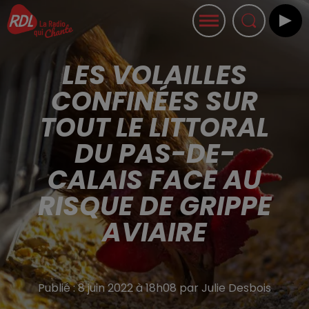
LES VOLAILLES
CONFINÉES SUR
TOUT LE LITTORAL
DU PAS-DE-
CALAIS FACE AU
RISQUE DE GRIPPE
AVIAIRE
Publié : 8 juin 2022 à 18h08 par Julie Desbois